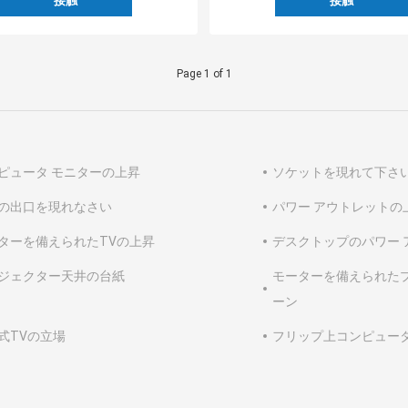
接触
接触
Page 1 of 1
ピュータ モニターの上昇
ソケットを現れて下さ
の出口を現れなさい
パワー アウトレットの
ターを備えられたTVの上昇
デスクトップのパワー 
ジェクター天井の台紙
モーターを備えられたプ
ーン
式TVの立場
フリップ上コンピュー