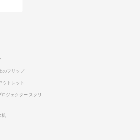
い
上のフリップ
アウトレット
ロジェクター スクリ
タ机