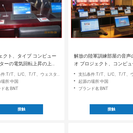
ェクト、タイプ コンピュー
解放の陸軍訓練部屋の音声
ニターの電気回転上昇の上の
オ プロジェクト、コンピュ
プ国防省
昇の上のモーター ドライブ
T、L/C、T/T、ウェスタン・ユニオン、MoneyGram、Paypal
支払条件:T/T、L/C、T/T、ウェスタン・ユニオン、MoneyGr
プ
場所:中国
起源の場所:中国
ド名:BNT
ブランド名:BNT
接触
接触