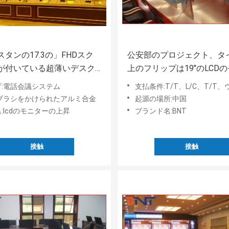
タンの17.3の」FHDスク
公安部のプロジェクト、タ
が付いている超薄いデスク
上のフリップは19"のLCD
のモニターの上昇の学校教
ーの上昇にスクリーン モー
プ:電話会議システム
支払条件:T/T、L/C、T/T、ウェスタン・ユニオン、MoneyGr
訓練のプロジェクト
備えた
:ブラシをかけられたアルミ合金
起源の場所:中国
:lcdのモニターの上昇
ブランド名:BNT
接触
接触