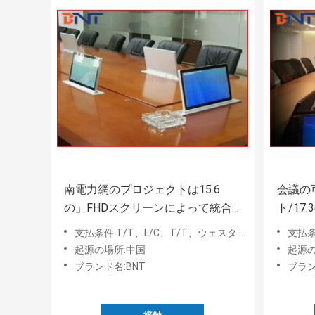
南電力網のプロジェクトは15.6
会議の
の」FHDスクリーンによって統合
ト/17
されるLCDのモニターの上昇の上
LCD
支払条件:T/T、L/C、T/T、ウェスタン・ユニオン、MoneyGram、Paypal
支払条件:T/
で、ぽんと鳴る
起源の場所:中国
起源の
ブランド名:BNT
ブラン