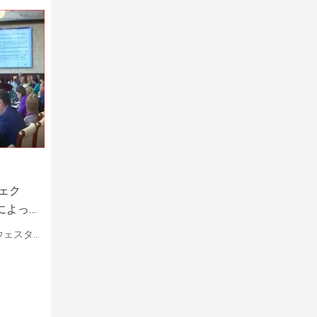
ェク
によっ
モニタ
am、Paypal