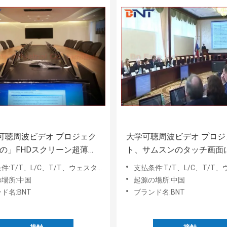
可聴周波ビデオ プロジェク
大学可聴周波ビデオ プロジ
.3の」FHDスクリーン超薄い
ト、サムスンのタッチ画面
は上昇にモーターを備えた
て統合される超薄いLCDの
T、L/C、T/T、ウェスタン・ユニオン、MoneyGram、Paypal
支払条件:T/T、L/C、T/T、ウェスタン・ユニオン、MoneyGr
ーの上昇
場所:中国
起源の場所:中国
ド名:BNT
ブランド名:BNT