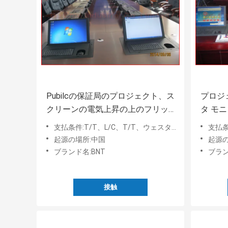
Pubilcの保証局のプロジェクト、ス
プロジ
クリーンの電気上昇の上のフリッ
タ モ
プは19"をスクリーン統合した
フリッ
支払条件:T/T、L/C、T/T、ウェスタン・ユニオン、MoneyGram、Paypal
支払条件:T/
起源の場所:中国
起源の
ブランド名:BNT
ブラン
接触