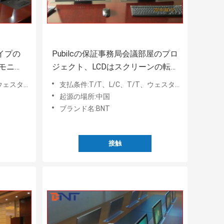
イプの
Pubilcの保証事務局会議部屋のプロ
のモニタ
ジェクト、LCDはスクリーンの転
ターを
覆機能の上昇にモーターを備えた
am、Paypal
支払条件:T/T、L/C、T/T、ウェスタン・ユニオン、MoneyGram、Paypal
起源の場所:中国
ブランド名:BNT
接触