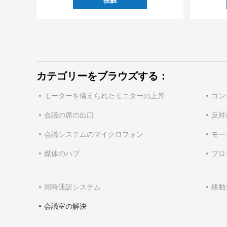
接触
カテゴリーをブラウズする：
モーターを備えられたモニターの上昇
コン
会議の席の出口
反対
会議システムのマイクロフォン
モー
媒体のハブ
プロ
同時通訳システム
移動
会議室の解決