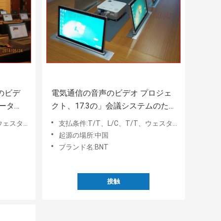
のビデ
電気通信の音声のビデオ プロジェ
ータ上
クト、17.3の」会議システムのた
 フリッ
めの引き込み式のモーターを備え
am、Paypal
支払条件:T/T、L/C、T/T、ウェスタン・ユニオン、MoneyGram、Paypal
られた持ち上がるメカニズム
起源の場所:中国
ブランド名:BNT
接触