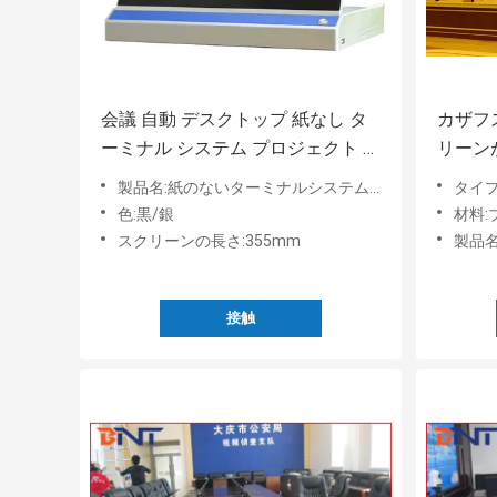
会議 自動 デスクトップ 紙なし タ
カザフス
ーミナル システム プロジェクト /
リーン
FHD スクリーン 効率的な会議
トップ
製品名:紙のないターミナルシステムプロジェクト
タイ
育及び
色:黒/銀
材料
スクリーンの長さ:355mm
製品名
接触