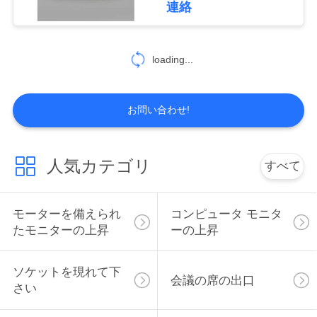
連絡
SOLUTION
291
デスクトップのパ
地
loading...
ワー アウトレット
図
お問い合わせ!
PRIVACY
POLICY
人気カテゴリ
すべて
20
媒体のハブ
モーターを備えられ
コンピュータ モニタ
たモニターの上昇
ーの上昇
ソケットを現れて下
会議の席の出口
さい