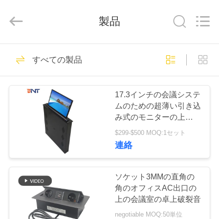
Boente
Technology
Co.,
製品
Ltd
(Bo
Ente
Industrial
Co.,
家
164
Limited).
すべての製品
All
モーターを備えら
Rights
Reserved.
Developed
by
プ
れたモニターの上
ECER
17.3インチの会議システ
ロ
ムのための超薄い引き込
昇
み式のモニターの上昇の
ダ
現れスクリーン
$299-$500 MOQ:1セット
ク
連絡
59
ト
コンピュータ モニ
ソケット3MMの直角の
角のオフィスAC出口の
ターの上昇
私
上の会議室の卓上破裂音
negotiable MOQ:50単位