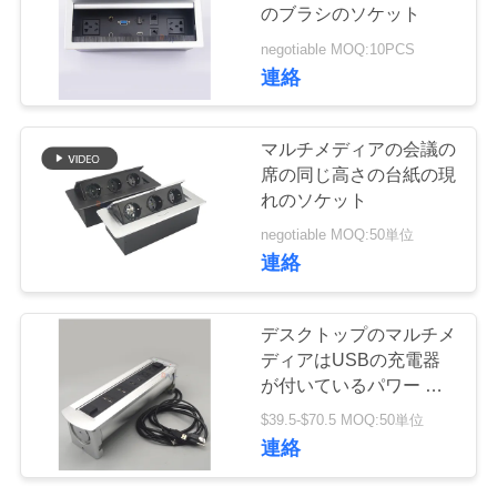
質
のブラシのソケット
管
negotiable MOQ:10PCS
81
連絡
理
反対の出口を現れな
マルチメディアの会議の
さい
私
席の同じ高さの台紙の現
れのソケット
達
negotiable MOQ:50単位
に
連絡
連
190
デスクトップのマルチメ
パワー アウトレッ
絡
ディアはUSBの充電器
が付いているパワー ア
し
トの上のフリップ
ウトレットの上で弾く
$39.5-$70.5 MOQ:50単位
な
連絡
さ