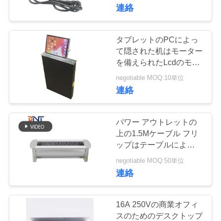
達
連絡
に
つ
タブレットのPCによっ
295
て隠された机はモーター
い
ソケットを現れて
を備えられたLcdのモニ
ターの上昇を取付けた
て
negotiable MOQ:10単位
下さい
連絡
工
パワー アウトレットの
場
上の1.5Mケーブル フリ
ップはテーブルによって
168
旅
取付けられた電力ソケッ
negotiable MOQ:50単位
トにモーターを備えた
行
連絡
会議の席の出口
品
16A 250Vの商業オフィ
スのためのデスクトップ