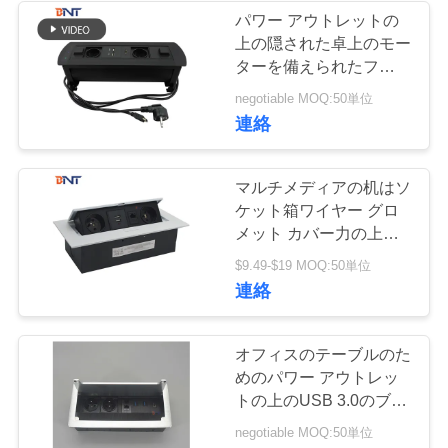
パワー アウトレットの
い
上の隠された卓上のモー
21
ターを備えられたフリッ
会議システムのマ
プ180度のパネルのサイ
ニ
negotiable MOQ:50単位
ズ
連絡
イクロフォン
ュ
ー
マルチメディアの机はソ
ケット箱ワイヤー グロ
ス
メット カバー力の上で
ぽんと鳴る
27
$9.49-$19 MOQ:50単位
場
連絡
モーターを備えら
合
れたTVの上昇
オフィスのテーブルのた
めのパワー アウトレッ
CONFERENCE
トの上のUSB 3.0のブラ
シ フリップ
ROOM
negotiable MOQ:50単位