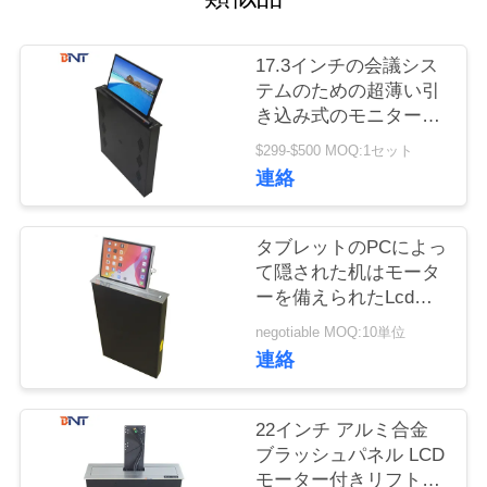
質
管
17.3インチの会議シス
テムのための超薄い引
理
き込み式のモニターの
上昇の現れスクリーン
$299-$500 MOQ:1セット
私
連絡
達
タブレットのPCによっ
に
て隠された机はモータ
ーを備えられたLcdの
連
モニターの上昇を取付
negotiable MOQ:10単位
絡
けた
連絡
し
22インチ アルミ合金
な
ブラッシュパネル LCD
さ
モーター付きリフト