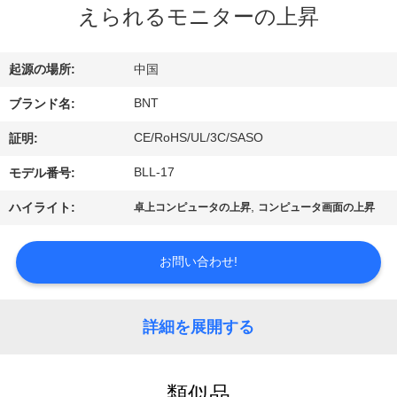
達
えられるモニターの上昇
に
つ
起源の場所:
中国
い
BNT
ブランド名:
て
CE/RoHS/UL/3C/SASO
証明:
BLL-17
モデル番号:
工
,
ハイライト:
卓上コンピュータの上昇
コンピュータ画面の上昇
場
お問い合わせ!
旅
行
詳細を展開する
品
類似品