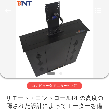
Boente
Technology
Co.,
Ltd
(Bo
Ente
Industrial
Co.,
家
Limited).
All
Rights
Reserved.
Developed
by
プ
ECER
ロ
ダ
ク
ト
コンピュータ モニターの上昇
リモート・コントロールRFの高度の
私
隠された設計によってモーターを備