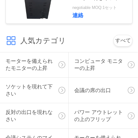
RS232中央制御スライ
い
negotiable MOQ:1セット
バー
連絡
ニ
人気カテゴリ
すべて
ュ
ー
モーターを備えられ
コンピュータ モニタ
ス
たモニターの上昇
ーの上昇
ソケットを現れて下
場
会議の席の出口
さい
合
反対の出口を現れな
パワー アウトレット
さい
の上のフリップ
CONFERENCE
ROOM
会議システムのマイ
モーターを備えられ