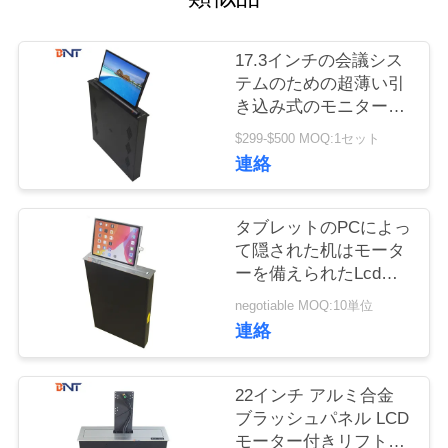
質
管
17.3インチの会議シス
テムのための超薄い引
理
き込み式のモニターの
上昇の現れスクリーン
$299-$500 MOQ:1セット
私
連絡
達
タブレットのPCによっ
に
て隠された机はモータ
ーを備えられたLcdの
連
モニターの上昇を取付
negotiable MOQ:10単位
絡
けた
連絡
し
22インチ アルミ合金
な
ブラッシュパネル LCD
さ
モーター付きリフト