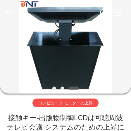
Boente
Technology
Co.,
Ltd
(Bo
Ente
Industrial
Co.,
家
Limited).
All
Rights
Reserved.
Developed
by
プ
ECER
ロ
ダ
ク
ト
コンピュータ モニターの上昇
接触キー-出版物制御LCDは可聴周波
私
テレビ会議 システムのための上昇に