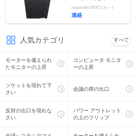
RS232中央制御スライ
い
negotiable MOQ:1セット
バー
連絡
ニ
人気カテゴリ
すべて
ュ
ー
モーターを備えられ
コンピュータ モニタ
ス
たモニターの上昇
ーの上昇
ソケットを現れて下
場
会議の席の出口
さい
合
反対の出口を現れな
パワー アウトレット
さい
の上のフリップ
CONFERENCE
ROOM
会議システムのマイ
モーターを備えられ