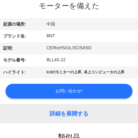
達
モーターを備えた
に
つ
起源の場所:
中国
い
BNT
ブランド名:
て
CE/RoHS/UL/3C/SASO
証明:
BLL45-22
モデル番号:
工
,
ハイライト:
lcdのモニターの上昇
卓上コンピュータの上昇
場
お問い合わせ!
旅
行
詳細を展開する
品
類似品