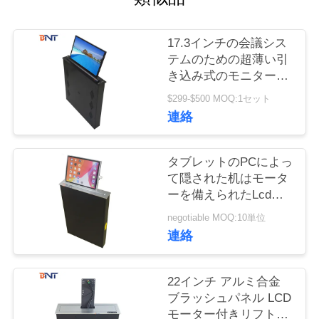
質
管
17.3インチの会議シス
テムのための超薄い引
理
き込み式のモニターの
上昇の現れスクリーン
$299-$500 MOQ:1セット
私
連絡
達
タブレットのPCによっ
に
て隠された机はモータ
ーを備えられたLcdの
連
モニターの上昇を取付
negotiable MOQ:10単位
絡
けた
連絡
し
22インチ アルミ合金
な
ブラッシュパネル LCD
さ
モーター付きリフト