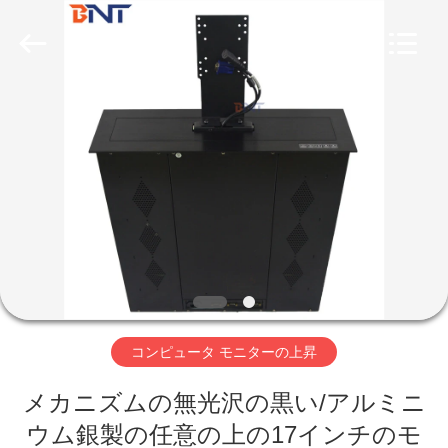
Technology
Co.,
Ltd
(Bo
Ente
Industrial
Co.,
Limited).
家
All
Rights
Reserved.
Developed
by
ECER
プ
ロ
ダ
ク
ト
コンピュータ モニターの上昇
メカニズムの無光沢の黒い/アルミニ
私
ウム銀製の任意の上の17インチのモ