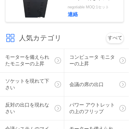
RS232中央制御スライ
い
negotiable MOQ:1セット
バー
連絡
ニ
人気カテゴリ
すべて
ュ
ー
モーターを備えられ
コンピュータ モニタ
ス
たモニターの上昇
ーの上昇
ソケットを現れて下
場
会議の席の出口
さい
合
反対の出口を現れな
パワー アウトレット
さい
の上のフリップ
CONFERENCE
ROOM
会議システムのマイ
モーターを備えられ