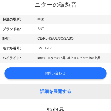
達
ニターの破裂音
に
つ
起源の場所:
中国
い
BNT
ブランド名:
て
CE/RoHS/UL/3C/SASO
証明:
BML1-17
モデル番号:
工
,
ハイライト:
lcdのモニターの上昇
卓上コンピュータの上昇
場
お問い合わせ!
旅
行
詳細を展開する
品
類似品