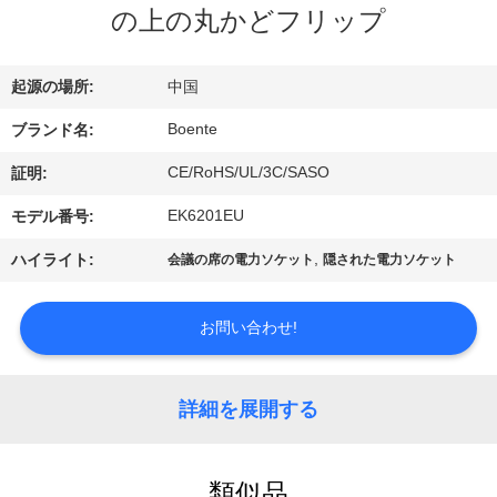
達
の上の丸かどフリップ
に
つ
起源の場所:
中国
い
Boente
ブランド名:
て
CE/RoHS/UL/3C/SASO
証明:
EK6201EU
モデル番号:
工
,
ハイライト:
会議の席の電力ソケット
隠された電力ソケット
場
お問い合わせ!
旅
行
詳細を展開する
品
類似品