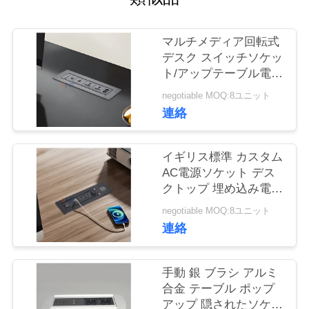
質
管
マルチメディア回転式
デスク スイッチソケッ
理
ト/アップテーブル電源
出口/会議テーブルパネ
negotiable MOQ:8ユニット
ル 設置プラグ
私
連絡
達
イギリス標準 カスタム
に
AC電源ソケット デス
クトップ 埋め込み電気
連
フリップソケット 2個
negotiable MOQ:8ユニット
絡
出口 1個USB&1個C型
連絡
&1個ワイヤレス充電器
し
手動 銀 ブラシ アルミ
な
合金 テーブル ポップ
さ
アップ 隠されたソケッ