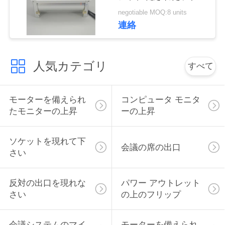
ト
い
negotiable MOQ:8 units
連絡
ニ
人気カテゴリ
すべて
ュ
ー
モーターを備えられ
コンピュータ モニタ
ス
たモニターの上昇
ーの上昇
ソケットを現れて下
場
会議の席の出口
さい
合
反対の出口を現れな
パワー アウトレット
さい
の上のフリップ
CONFERENCE
ROOM
会議システムのマイ
モーターを備えられ