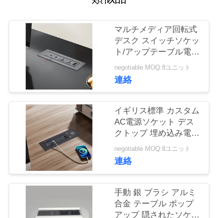
質
管
マルチメディア回転式
デスク スイッチソケッ
理
ト/アップテーブル電源
出口/会議テーブルパネ
negotiable MOQ:8ユニット
ル 設置プラグ
私
連絡
達
イギリス標準 カスタム
に
AC電源ソケット デス
クトップ 埋め込み電気
連
フリップソケット 2個
negotiable MOQ:8ユニット
絡
出口 1個USB&1個C型
連絡
&1個ワイヤレス充電器
し
手動 銀 ブラシ アルミ
な
合金 テーブル ポップ
さ
アップ 隠されたソケッ