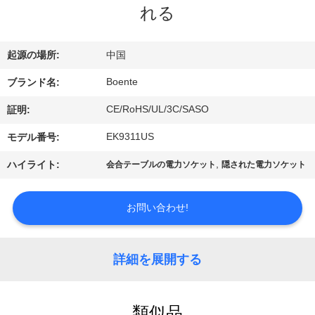
達
れる
に
つ
起源の場所:
中国
い
Boente
ブランド名:
て
CE/RoHS/UL/3C/SASO
証明:
EK9311US
モデル番号:
工
,
ハイライト:
会合テーブルの電力ソケット
隠された電力ソケット
場
お問い合わせ!
旅
行
詳細を展開する
品
類似品