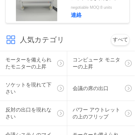
ト
い
negotiable MOQ:8 units
連絡
ニ
人気カテゴリ
すべて
ュ
ー
モーターを備えられ
コンピュータ モニタ
ス
たモニターの上昇
ーの上昇
ソケットを現れて下
場
会議の席の出口
さい
合
反対の出口を現れな
パワー アウトレット
さい
の上のフリップ
CONFERENCE
ROOM
会議システムのマイ
モーターを備えられ