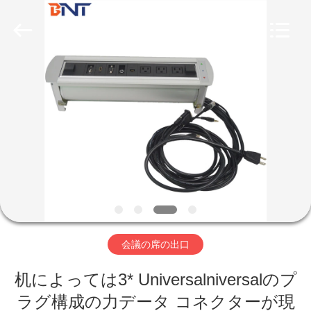
2026
Guangzhou
Boente
Technology
Co.,
Ltd
(Bo
Ente
Industrial
家
Co.,
Limited).
All
Rights
Reserved.
プ
Developed
by
ECER
ロ
ダ
ク
ト
会議の席の出口
机によっては3* Universalniversalのプ
私
ラグ構成の力データ コネクターが現