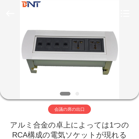
Boente
Technology
Co.,
Ltd
(Bo
Ente
Industrial
Co.,
家
Limited).
All
Rights
Reserved.
Developed
by
プ
ECER
ロ
ダ
ク
ト
会議の席の出口
アルミ合金の卓上によっては1つの
私
RCA構成の電気ソケットが現れる