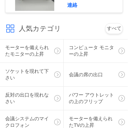
連絡
い
人気カテゴリ
ニ
すべて
ュ
モーターを備えられ
コンピュータ モニタ
ー
たモニターの上昇
ーの上昇
ス
ソケットを現れて下
会議の席の出口
さい
場
合
反対の出口を現れな
パワー アウトレット
さい
の上のフリップ
CONFERENCE
会議システムのマイ
モーターを備えられ
ROOM
クロフォン
たTVの上昇