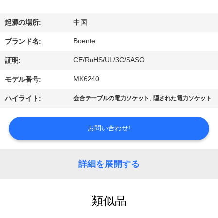
達
に
起源の場所:
中国
つ
Boente
ブランド名:
い
CE/RoHS/UL/3C/SASO
証明:
て
MK6240
モデル番号:
,
ハイライト:
会合テーブルの電力ソケット
隠された電力ソケット
工
場
お問い合わせ!
旅
詳細を展開する
行
類似品
品