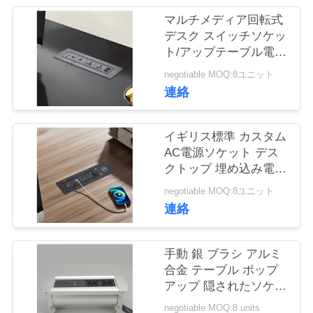
質
マルチメディア回転式
管
デスク スイッチソケッ
ト/アップテーブル電源
理
出口/会議テーブルパネ
negotiable MOQ:8ユニット
ル 設置プラグ
連絡
私
達
イギリス標準 カスタム
AC電源ソケット デス
に
クトップ 埋め込み電気
フリップソケット 2個
連
negotiable MOQ:8ユニット
出口 1個USB&1個C型
連絡
&1個ワイヤレス充電器
絡
し
手動 銀 ブラシ アルミ
合金 テーブル ポップ
な
アップ 隠されたソケッ
ト
さ
negotiable MOQ:8 units