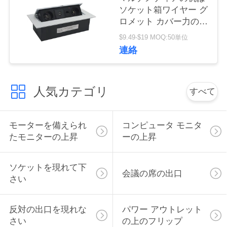
ソケット箱ワイヤー グ
い
ロメット カバー力の上
でぽんと鳴る
$9.49-$19 MOQ:50単位
ニ
連絡
ュ
人気カテゴリ
ー
すべて
ス
モーターを備えられ
コンピュータ モニタ
たモニターの上昇
ーの上昇
場
合
ソケットを現れて下
会議の席の出口
さい
CONFERENCE
反対の出口を現れな
パワー アウトレット
ROOM
さい
の上のフリップ