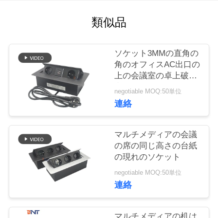
質
類似品
管
理
ソケット3MMの直角の
角のオフィスAC出口の
私
上の会議室の卓上破裂
音
negotiable MOQ:50単位
達
連絡
に
連
マルチメディアの会議
の席の同じ高さの台紙
絡
の現れのソケット
し
negotiable MOQ:50単位
連絡
な
さ
マルチメディアの机は