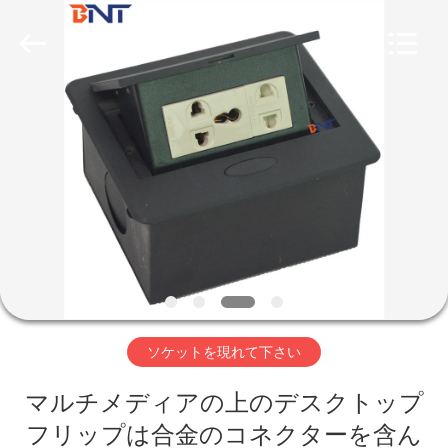
-
2026
Guangzhou
Boente
Technology
Co.,
Ltd
(Bo
家
Ente
Industrial
Co.,
Limited).
All
Rights
プ
Reserved.
Developed
by
ECER
ロ
ダ
ク
ト
ソケットを現れて下さい
マルチメディアの上のデスクトップ
私
フリップは合金のコネクターを含ん