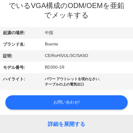
達
でいるVGA構成のODM/OEMを亜鉛
に
でメッキする
つ
起源の場所:
中国
い
Boente
ブランド名:
て
CE/RoHS/UL/3C/SASO
証明:
工
BD300-1R
モデル番号:
場
,
ハイライト:
パワー アウトレットを現れなさい
テーブルの上の電気出口
旅
行
お問い合わせ!
品
詳細を展開する