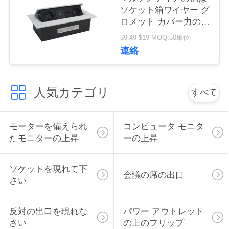
ソケット箱ワイヤー グ
い
ロメット カバー力の上
でぽんと鳴る
$9.49-$19 MOQ:50単位
ニ
連絡
ュ
人気カテゴリ
ー
すべて
ス
モーターを備えられ
コンピュータ モニタ
たモニターの上昇
ーの上昇
場
合
ソケットを現れて下
会議の席の出口
さい
CONFERENCE
反対の出口を現れな
パワー アウトレット
ROOM
さい
の上のフリップ