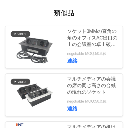
質
類似品
管
理
ソケット3MMの直角の
角のオフィスAC出口の
私
上の会議室の卓上破裂
音
negotiable MOQ:50単位
達
連絡
に
連
マルチメディアの会議
の席の同じ高さの台紙
絡
の現れのソケット
し
negotiable MOQ:50単位
連絡
な
さ
マルチメディアの机は