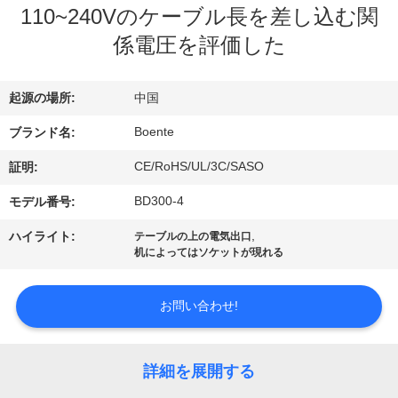
達
110~240Vのケーブル長を差し込む関
に
係電圧を評価した
つ
起源の場所:
中国
い
Boente
ブランド名:
て
CE/RoHS/UL/3C/SASO
証明:
工
BD300-4
モデル番号:
場
,
ハイライト:
テーブルの上の電気出口
机によってはソケットが現れる
旅
行
お問い合わせ!
品
詳細を展開する