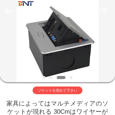
2026
Guangzhou
Boente
Technology
Co.,
Ltd
(Bo
Ente
家
Industrial
Co.,
Limited).
All
Rights
Reserved.
プ
Developed
by
ECER
ロ
ダ
ク
ト
ソケットを現れて下さい
家具によってはマルチメディアのソ
私
ケットが現れる 30Cmはワイヤーが