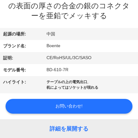
達
の表面の厚さの合金の銀のコネクタ
に
ーを亜鉛でメッキする
つ
起源の場所:
中国
い
Boente
ブランド名:
て
CE/RoHS/UL/3C/SASO
証明:
工
BD-610-7R
モデル番号:
場
,
ハイライト:
テーブルの上の電気出口
机によってはソケットが現れる
旅
行
お問い合わせ!
品
詳細を展開する