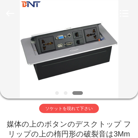
2026
Guangzhou
Boente
Technology
Co.,
Ltd
(Bo
Ente
家
Industrial
Co.,
Limited).
All
Rights
Reserved.
プ
Developed
by
ECER
ロ
ダ
ク
ト
ソケットを現れて下さい
媒体の上のボタンのデスクトップ フ
私
リップの上の楕円形の破裂音は3Mm