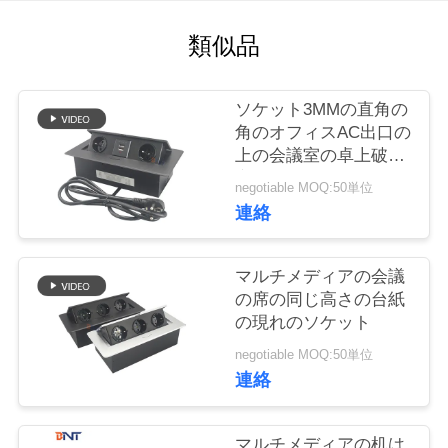
質
類似品
管
理
ソケット3MMの直角の
角のオフィスAC出口の
私
上の会議室の卓上破裂
音
negotiable MOQ:50単位
達
連絡
に
連
マルチメディアの会議
の席の同じ高さの台紙
絡
の現れのソケット
し
negotiable MOQ:50単位
連絡
な
さ
マルチメディアの机は