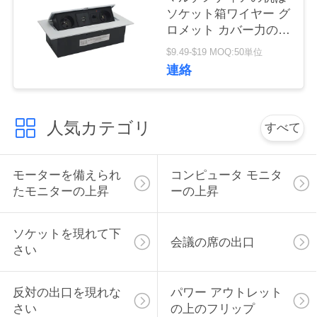
ソケット箱ワイヤー グ
い
ロメット カバー力の上
でぽんと鳴る
$9.49-$19 MOQ:50単位
ニ
連絡
ュ
人気カテゴリ
ー
すべて
ス
モーターを備えられ
コンピュータ モニタ
たモニターの上昇
ーの上昇
場
合
ソケットを現れて下
会議の席の出口
さい
CONFERENCE
反対の出口を現れな
パワー アウトレット
ROOM
さい
の上のフリップ