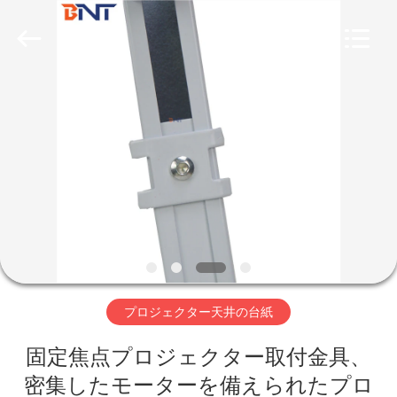
2026
Guangzhou
Boente
Technology
Co.,
Ltd
(Bo
Ente
家
Industrial
Co.,
Limited).
All
Rights
Reserved.
プ
Developed
by
ECER
ロ
ダ
ク
ト
プロジェクター天井の台紙
固定焦点プロジェクター取付金具、
私
密集したモーターを備えられたプロ