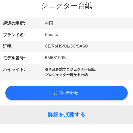
達
ジェクター台紙
に
つ
起源の場所:
中国
い
Boente
ブランド名:
て
CE/RoHS/UL/3C/SASO
証明:
BM63100S
モデル番号:
工
,
ハイライト:
引き込み式プロジェクター台紙
プロジェクター掛かる台紙
場
旅
お問い合わせ!
行
詳細を展開する
品