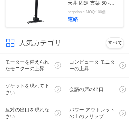
天井 固定 支架 50 -
い
100 cm 拡張
negotiable MOQ:100個
連絡
ニ
ュ
人気カテゴリ
すべて
ー
モーターを備えられ
コンピュータ モニタ
ス
たモニターの上昇
ーの上昇
場
ソケットを現れて下
会議の席の出口
さい
合
反対の出口を現れな
パワー アウトレット
CONFERENCE
さい
の上のフリップ
ROOM