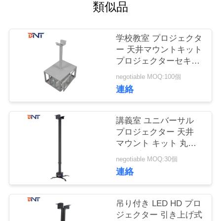
質
類似品
管
学校教室 プロジェクタ
理
ー 天井マウントキット
プロジェクターセキュ
リティケージ
私
negotiable MOQ:100個
連絡
達
に
講義室 ユニバーサル
プロジェクター 天井
連
マウント キット 丸い
パイプ 形
絡
negotiable MOQ:30個
連絡
し
な
吊り付き LED HD プロ
ジェクター 引き上げ式
さ