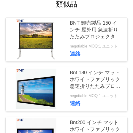
質
類似品
管
BNT 卸売製品 150 イ
理
ンチ 屋外用 急速折り
たたみプロジェクタス
クリーン用 4 分の:3
私
negotiable MOQ:1 ユニット
連絡
達
に
Bnt 180 インチ マット
ホワイトファブリック
連
急速折りたたみプロジ
ェクタスクリーン
絡
negotiable MOQ:1 ユニット
連絡
し
な
Bnt200 インチ マット
ホワイトファブリック
さ