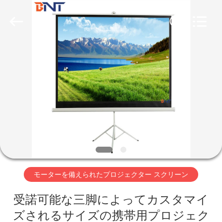
-
2026
Guangzhou
Boente
Technology
Co.,
Ltd
(Bo
家
Ente
Industrial
Co.,
Limited).
All
Rights
プ
Reserved.
Developed
by
ECER
ロ
ダ
ク
ト
モーターを備えられたプロジェクター スクリーン
受諾可能な三脚によってカスタマイ
私
ズされるサイズの携帯用プロジェク