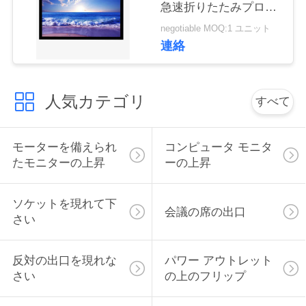
急速折りたたみプロジ
い
ェクタスクリーン
negotiable MOQ:1 ユニット
連絡
ニ
ュ
人気カテゴリ
すべて
ー
モーターを備えられ
コンピュータ モニタ
ス
たモニターの上昇
ーの上昇
場
ソケットを現れて下
会議の席の出口
さい
合
反対の出口を現れな
パワー アウトレット
CONFERENCE
さい
の上のフリップ
ROOM