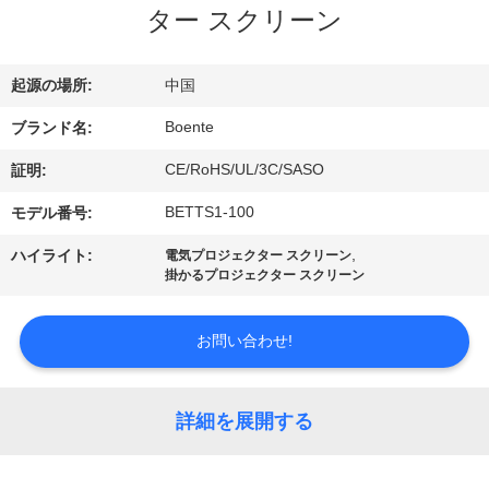
達
ター スクリーン
に
つ
起源の場所:
中国
い
Boente
ブランド名:
て
CE/RoHS/UL/3C/SASO
証明:
BETTS1-100
モデル番号:
工
,
ハイライト:
電気プロジェクター スクリーン
掛かるプロジェクター スクリーン
場
旅
お問い合わせ!
行
詳細を展開する
品