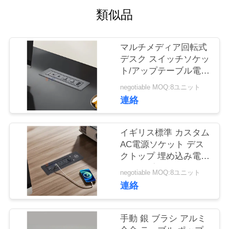
質
類似品
管
理
マルチメディア回転式
デスク スイッチソケッ
ト/アップテーブル電源
私
出口/会議テーブルパネ
negotiable MOQ:8ユニット
ル 設置プラグ
連絡
達
に
イギリス標準 カスタム
連
AC電源ソケット デス
クトップ 埋め込み電気
絡
フリップソケット 2個
negotiable MOQ:8ユニット
出口 1個USB&1個C型
し
連絡
&1個ワイヤレス充電器
な
手動 銀 ブラシ アルミ
さ