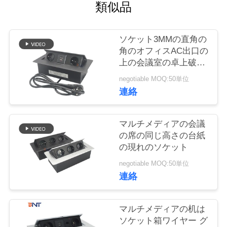
質
類似品
管
ソケット3MMの直角の
理
角のオフィスAC出口の
上の会議室の卓上破裂
音
私
negotiable MOQ:50単位
連絡
達
に
マルチメディアの会議
の席の同じ高さの台紙
連
の現れのソケット
絡
negotiable MOQ:50単位
連絡
し
な
マルチメディアの机は
ソケット箱ワイヤー グ
さ