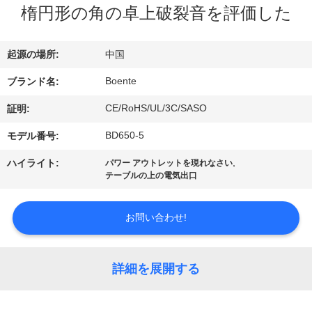
達
楕円形の角の卓上破裂音を評価した
に
つ
起源の場所:
中国
い
Boente
ブランド名:
て
CE/RoHS/UL/3C/SASO
証明:
BD650-5
モデル番号:
工
,
ハイライト:
パワー アウトレットを現れなさい
テーブルの上の電気出口
場
旅
お問い合わせ!
行
詳細を展開する
品