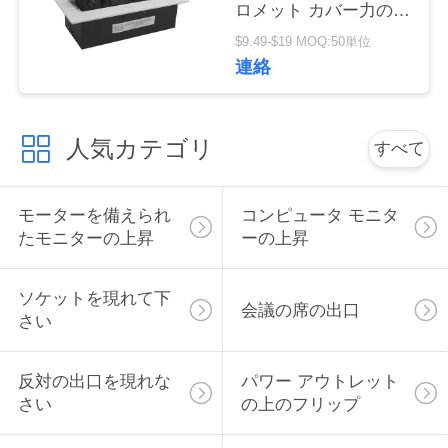
ロメット カバー力の上
い
でぽんと鳴る
$9.49-$19 MOQ:50単位
連絡
ニ
ュ
人気カテゴリ
すべて
ー
モーターを備えられ
コンピュータ モニタ
ス
たモニターの上昇
ーの上昇
場
ソケットを現れて下
会議の席の出口
さい
合
反対の出口を現れな
パワー アウトレット
CONFERENCE
さい
の上のフリップ
ROOM