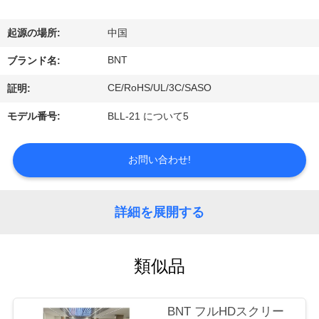
達
に
起源の場所:
中国
つ
BNT
ブランド名:
い
CE/RoHS/UL/3C/SASO
証明:
て
モデル番号:
BLL-21 について5
工
お問い合わせ!
場
詳細を展開する
旅
行
類似品
品
BNT フルHDスクリー