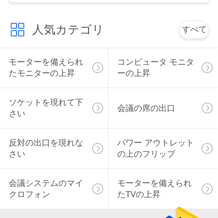
い
人気カテゴリ
すべて
ニ
モーターを備えられ
コンピュータ モニタ
ュ
たモニターの上昇
ーの上昇
ー
ソケットを現れて下
ス
会議の席の出口
さい
場
反対の出口を現れな
パワー アウトレット
さい
の上のフリップ
合
会議システムのマイ
モーターを備えられ
CONFERENCE
クロフォン
たTVの上昇
ROOM