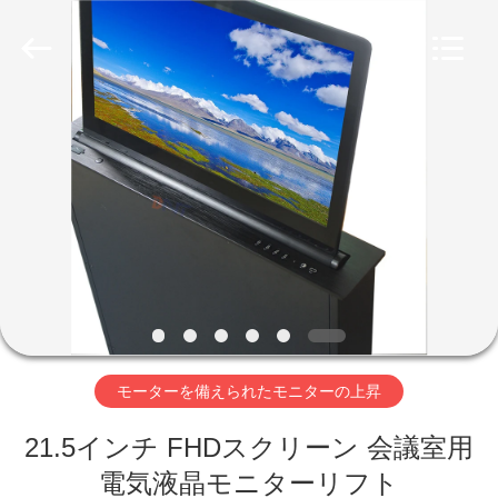
Boente
Technology
Co.,
Ltd
(Bo
Ente
Industrial
Co.,
家
Limited).
All
Rights
Reserved.
Developed
by
プ
ECER
ロ
ダ
ク
ト
モーターを備えられたモニターの上昇
21.5インチ FHDスクリーン 会議室用
私
電気液晶モニターリフト