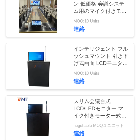
質
ン 低価格 会議システ
ム用のマイク付きモー
管
ター式引き取り可能な
MOQ:10 Units
モニターリフト
理
連絡
私
インテリジェント フル
ッシュマウント 引き下
達
げ式画面 LCDモニター
リフト 迅速なリフティ
に
MOQ:10 Units
ング 会議用の内蔵マイ
連絡
ク
連
絡
スリム会議台式
LCD/LEDモニター マ
し
イク付きモーター式リ
フト
な
negotiable MOQ:1 ユニット
連絡
さ