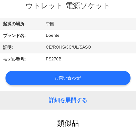
達
ウトレット 電源ソケット
に
つ
起源の場所:
中国
い
Boente
ブランド名:
て
CE/ROHS/3C/UL/SASO
証明:
FS270B
モデル番号:
工
お問い合わせ!
場
旅
詳細を展開する
行
類似品
品