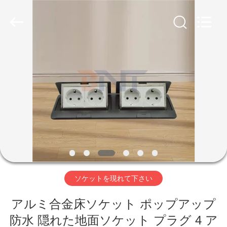
Boente
Technology
Co.,
Ltd
(Bo
Ente
Industrial
Co.,
家
Limited).
All
Rights
Reserved.
Developed
by
プ
ECER
ロ
ダ
ク
ト
ソケットを現れて下さい
アルミ合金床ソケット ポップアップ
私
防水 隠れた地面ソケット プラグ 4 ア