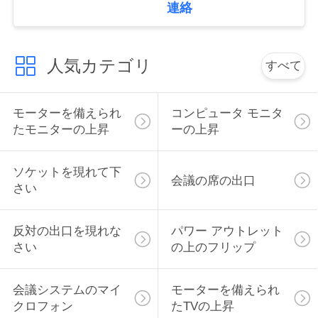
連絡
い
人気カテゴリ
すべて
ニ
ュ
モーターを備えられ
コンピュータ モニタ
ー
たモニターの上昇
ーの上昇
ス
ソケットを現れて下
会議の席の出口
さい
場
反対の出口を現れな
パワー アウトレット
合
さい
の上のフリップ
CONFERENCE
会議システムのマイ
モーターを備えられ
ROOM
クロフォン
たTVの上昇