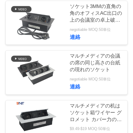
質
ソケット3MMの直角の
角のオフィスAC出口の
管
上の会議室の卓上破裂
理
音
negotiable MOQ:50単位
連絡
私
マルチメディアの会議
達
の席の同じ高さの台紙
の現れのソケット
に
negotiable MOQ:50単位
連
連絡
絡
し
マルチメディアの机は
ソケット箱ワイヤー グ
な
ロメット カバー力の上
でぽんと鳴る
さ
$9.49-$19 MOQ:50単位