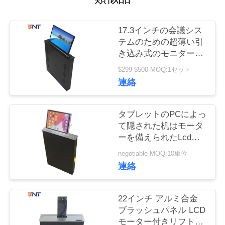
質
管
17.3インチの会議シス
テムのための超薄い引
理
き込み式のモニターの
上昇の現れスクリーン
$299-$500 MOQ:1セット
私
連絡
達
タブレットのPCによっ
に
て隠された机はモータ
ーを備えられたLcdの
連
モニターの上昇を取付
negotiable MOQ:10単位
絡
けた
連絡
し
22インチ アルミ合金
な
ブラッシュパネル LCD
さ
モーター付きリフト