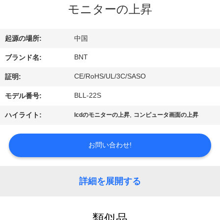
達
モニターの上昇
に
つ
起源の場所:
中国
い
BNT
ブランド名:
て
CE/RoHS/UL/3C/SASO
証明:
BLL-22S
モデル番号:
工
,
ハイライト:
lcdのモニターの上昇
コンピュータ画面の上昇
場
お問い合わせ!
旅
行
詳細を展開する
品
類似品