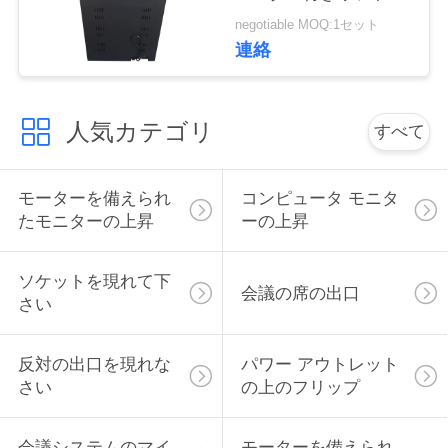
RS232中央制御スライ
い
negotiable MOQ:1セット
バー
連絡
ニ
人気カテゴリ
すべて
ュ
ー
モーターを備えられ
コンピュータ モニタ
ス
たモニターの上昇
ーの上昇
ソケットを現れて下
場
会議の席の出口
さい
合
反対の出口を現れな
パワー アウトレット
さい
の上のフリップ
CONFERENCE
ROOM
会議システムのマイ
モーターを備えられ