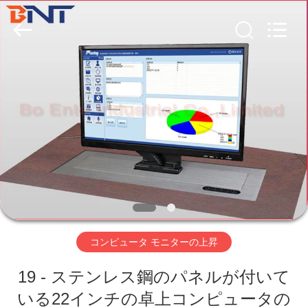
Technology
Co.,
Ltd
(Bo
Ente
Industrial
Co.,
Limited).
家
All
Rights
Reserved.
Developed
by
ECER
プ
ロ
ダ
ク
ト
コンピュータ モニターの上昇
19 - ステンレス鋼のパネルが付いて
私
いる22インチの卓上コンピュータの