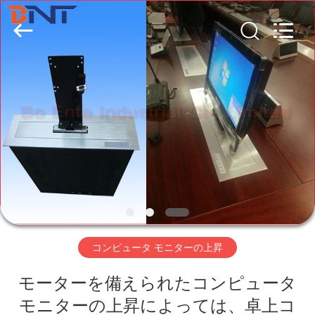
Technology
Co.,
Ltd
(Bo
Ente
Industrial
Co.,
Limited).
家
All
Rights
Reserved.
Developed
by
ECER
プ
ロ
ダ
ク
ト
コンピュータ モニターの上昇
モーターを備えられたコンピュータ
私
モニターの上昇によっては、卓上コ