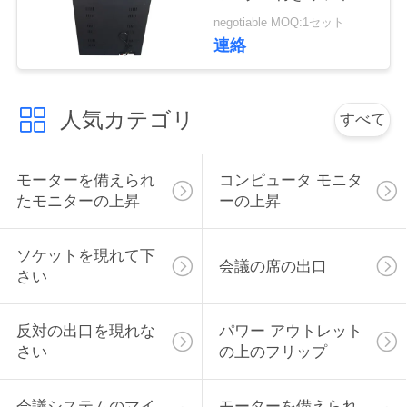
RS232中央制御スライ
い
negotiable MOQ:1セット
バー
連絡
ニ
人気カテゴリ
すべて
ュ
ー
モーターを備えられ
コンピュータ モニタ
ス
たモニターの上昇
ーの上昇
ソケットを現れて下
場
会議の席の出口
さい
合
反対の出口を現れな
パワー アウトレット
さい
の上のフリップ
CONFERENCE
ROOM
会議システムのマイ
モーターを備えられ