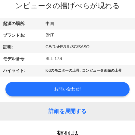
達
ンピュータの揚げべらが現れる
に
つ
起源の場所:
中国
い
BNT
ブランド名:
て
CE/RoHS/UL/3C/SASO
証明:
BLL-17S
モデル番号:
工
,
ハイライト:
lcdのモニターの上昇
コンピュータ画面の上昇
場
お問い合わせ!
旅
行
詳細を展開する
品
類似品