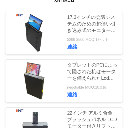
質
管
17.3インチの会議シス
テムのための超薄い引
理
き込み式のモニターの
上昇の現れスクリーン
$299-$500 MOQ:1セット
私
連絡
達
タブレットのPCによっ
に
て隠された机はモータ
ーを備えられたLcdの
連
モニターの上昇を取付
negotiable MOQ:10単位
絡
けた
連絡
し
22インチ アルミ合金
な
ブラッシュパネル LCD
さ
モーター付きリフト