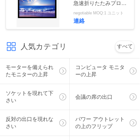
急速折りたたみプロジ
い
ェクタスクリーン
negotiable MOQ:1 ユニット
連絡
ニ
ュ
人気カテゴリ
すべて
ー
モーターを備えられ
コンピュータ モニタ
ス
たモニターの上昇
ーの上昇
場
ソケットを現れて下
会議の席の出口
さい
合
反対の出口を現れな
パワー アウトレット
CONFERENCE
さい
の上のフリップ
ROOM