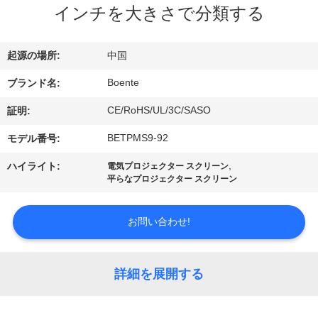
達
インチを大きさで分類する
に
つ
起源の場所:
中国
い
Boente
ブランド名:
て
CE/RoHS/UL/3C/SASO
証明:
BETPMS9-92
モデル番号:
工
,
ハイライト:
電気プロジェクター スクリーン
平らなプロジェクター スクリーン
場
旅
お問い合わせ!
行
詳細を展開する
品