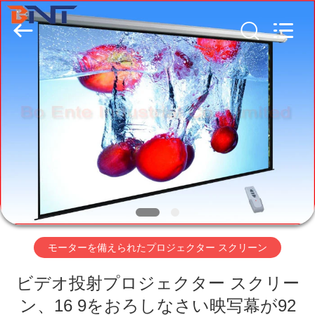
-
2026
Guangzhou
Boente
Technology
Co.,
Ltd
(Bo
家
Ente
Industrial
Co.,
Limited).
All
Rights
プ
Reserved.
Developed
by
ECER
ロ
ダ
ク
ト
モーターを備えられたプロジェクター スクリーン
ビデオ投射プロジェクター スクリー
私
ン、16 9をおろしなさい映写幕が92