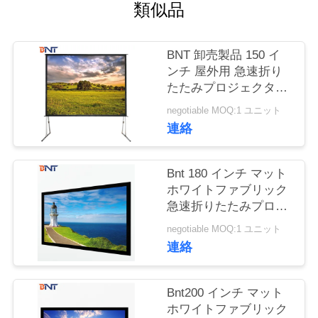
質
類似品
管
BNT 卸売製品 150 イ
理
ンチ 屋外用 急速折り
たたみプロジェクタス
クリーン用 4 分の:3
私
negotiable MOQ:1 ユニット
連絡
達
に
Bnt 180 インチ マット
ホワイトファブリック
連
急速折りたたみプロジ
ェクタスクリーン
絡
negotiable MOQ:1 ユニット
連絡
し
な
Bnt200 インチ マット
ホワイトファブリック
さ