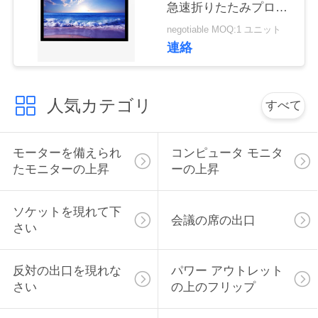
急速折りたたみプロジ
い
ェクタスクリーン
negotiable MOQ:1 ユニット
連絡
ニ
ュ
人気カテゴリ
すべて
ー
モーターを備えられ
コンピュータ モニタ
ス
たモニターの上昇
ーの上昇
場
ソケットを現れて下
会議の席の出口
さい
合
反対の出口を現れな
パワー アウトレット
CONFERENCE
さい
の上のフリップ
ROOM