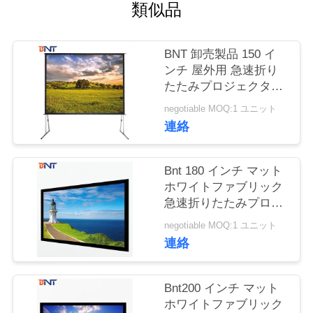
質
類似品
管
BNT 卸売製品 150 イ
理
ンチ 屋外用 急速折り
たたみプロジェクタス
クリーン用 4 分の:3
私
negotiable MOQ:1 ユニット
連絡
達
に
Bnt 180 インチ マット
ホワイトファブリック
連
急速折りたたみプロジ
ェクタスクリーン
絡
negotiable MOQ:1 ユニット
連絡
し
な
Bnt200 インチ マット
ホワイトファブリック
さ