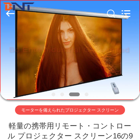
-
2026
Guangzhou
Boente
Technology
Co.,
Ltd
(Bo
家
Ente
Industrial
Co.,
Limited).
All
Rights
プ
Reserved.
Developed
by
ECER
ロ
ダ
ク
ト
モーターを備えられたプロジェクター スクリーン
軽量の携帯用リモート・コントロー
私
ル プロジェクター スクリーン16の9