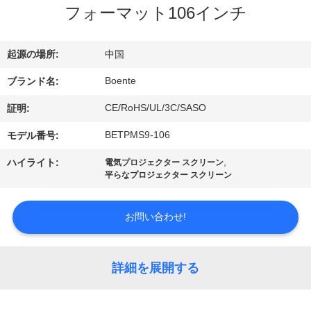
達
フォーマット106インチ
に
つ
起源の場所:
中国
い
Boente
ブランド名:
て
CE/RoHS/UL/3C/SASO
証明:
BETPMS9-106
モデル番号:
工
,
ハイライト:
電気プロジェクター スクリーン
平らなプロジェクター スクリーン
場
旅
お問い合わせ!
行
詳細を展開する
品