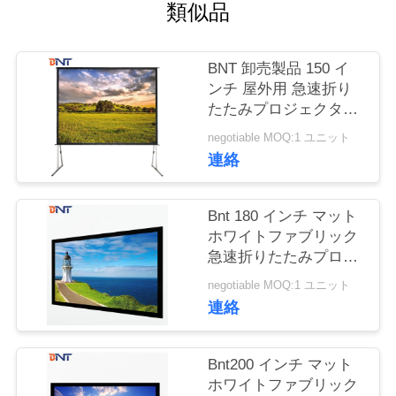
質
類似品
管
BNT 卸売製品 150 イ
理
ンチ 屋外用 急速折り
たたみプロジェクタス
クリーン用 4 分の:3
私
negotiable MOQ:1 ユニット
連絡
達
に
Bnt 180 インチ マット
ホワイトファブリック
連
急速折りたたみプロジ
ェクタスクリーン
絡
negotiable MOQ:1 ユニット
連絡
し
な
Bnt200 インチ マット
ホワイトファブリック
さ