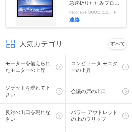
急速折りたたみプロジ
い
ェクタスクリーン
negotiable MOQ:1 ユニット
連絡
ニ
ュ
人気カテゴリ
すべて
ー
モーターを備えられ
コンピュータ モニタ
ス
たモニターの上昇
ーの上昇
場
ソケットを現れて下
会議の席の出口
さい
合
反対の出口を現れな
パワー アウトレット
CONFERENCE
さい
の上のフリップ
ROOM