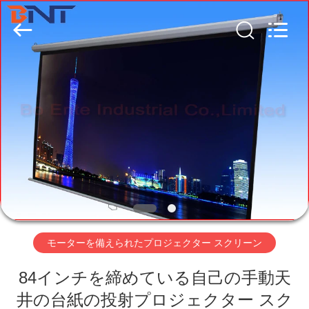
-
2026
Guangzhou
Boente
Technology
Co.,
Ltd
(Bo
家
Ente
Industrial
Co.,
Limited).
All
Rights
プ
Reserved.
Developed
by
ECER
ロ
ダ
ク
ト
モーターを備えられたプロジェクター スクリーン
84インチを締めている自己の手動天
私
井の台紙の投射プロジェクター スク