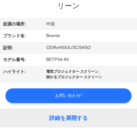
達
リーン
に
つ
起源の場所:
中国
い
Boente
ブランド名:
て
CE/RoHS/UL/3C/SASO
証明:
BETPS4-84
モデル番号:
工
,
ハイライト:
電気プロジェクター スクリーン
掛かるプロジェクター スクリーン
場
旅
お問い合わせ!
行
詳細を展開する
品