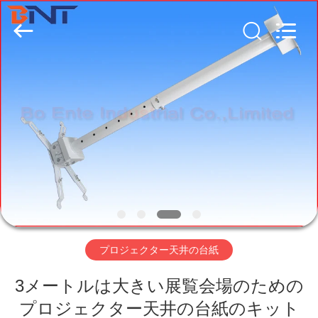
Boente
Technology
Co.,
Ltd
(Bo
Ente
Industrial
Co.,
家
Limited).
All
Rights
Reserved.
Developed
by
プ
ECER
ロ
ダ
ク
ト
プロジェクター天井の台紙
3メートルは大きい展覧会場のための
私
プロジェクター天井の台紙のキット