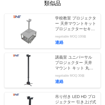
質
類似品
管
学校教室 プロジェクタ
理
ー 天井マウントキット
プロジェクターセキュ
リティケージ
私
negotiable MOQ:100個
連絡
達
に
講義室 ユニバーサル
プロジェクター 天井
連
マウント キット 丸い
パイプ 形
絡
negotiable MOQ:30個
連絡
し
な
吊り付き LED HD プロ
ジェクター 引き上げ式
さ