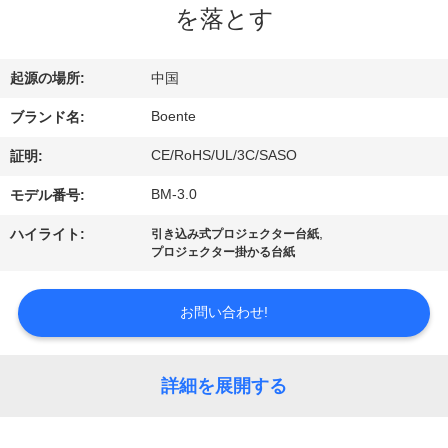
達
を落とす
に
つ
起源の場所:
中国
い
Boente
ブランド名:
て
CE/RoHS/UL/3C/SASO
証明:
BM-3.0
モデル番号:
工
,
ハイライト:
引き込み式プロジェクター台紙
プロジェクター掛かる台紙
場
旅
お問い合わせ!
行
詳細を展開する
品