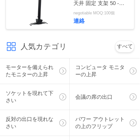
天井 固定 支架 50 -
い
100 cm 拡張
negotiable MOQ:100個
連絡
ニ
ュ
人気カテゴリ
すべて
ー
モーターを備えられ
コンピュータ モニタ
ス
たモニターの上昇
ーの上昇
場
ソケットを現れて下
会議の席の出口
さい
合
反対の出口を現れな
パワー アウトレット
CONFERENCE
さい
の上のフリップ
ROOM