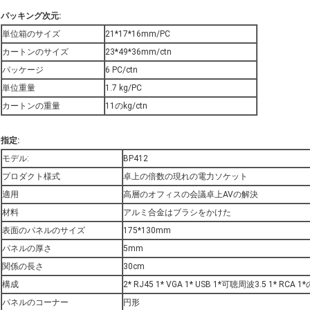
パッキング次元:
単位箱のサイズ
21*17*16mm/PC
カートンのサイズ
23*49*36mm/ctn
パッケージ
6 PC/ctn
単位重量
1.7 kg/PC
カートンの重量
11のkg/ctn
指定:
モデル:
BP412
プロダクト様式
卓上の倍数の現れの電力ソケット
適用
高層のオフィスの会議卓上AVの解決
材料
アルミ合金はブラシをかけた
表面のパネルのサイズ
175*130mm
パネルの厚さ
5mm
関係の長さ
30cm
構成
2* RJ45 1* VGA 1* USB 1*可聴周波3.5 1* R
パネルのコーナー
円形