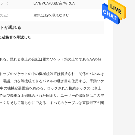
ラー:
LAN/VGA/USB/音声/RCA
ズム:
空気ばねを現れなさい
トが現れる
た破裂音を承認した
ある。隠れる卓上の台紙は電力ソケット箱の上でであるAVの解
トップのソケットの中の機械錠装置は解放され、関係のパネルは
、電話、力を等接続できるパネルの継ぎ目を使用する。手動ソケ
の中の機械錠装置箱を締める。ロックされた接続ボックスは卓上
で及び優雅な上部統合された固まり。ユーザーの出版物はこの空
っくりそして滑らかにである。すべてのケーブルは直接最下の関