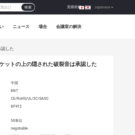
見積依頼
検索
|
Japanese
い
ニュース
場合
会議室の解決
承認した
ソケットの上の隠された破裂音は承認した
中国
BNT
CE/RoHS/UL/3C/SASO
BP412
50単位
negotiable