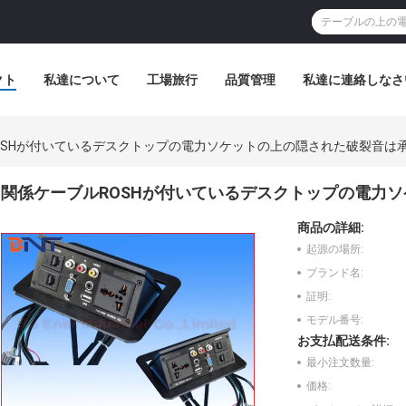
クト
私達について
工場旅行
品質管理
私達に連絡しなさ
OSHが付いているデスクトップの電力ソケットの上の隠された破裂音は
関係ケーブルROSHが付いているデスクトップの電力
商品の詳細:
起源の場所:
ブランド名:
証明:
モデル番号:
お支払配送条件:
最小注文数量:
価格: