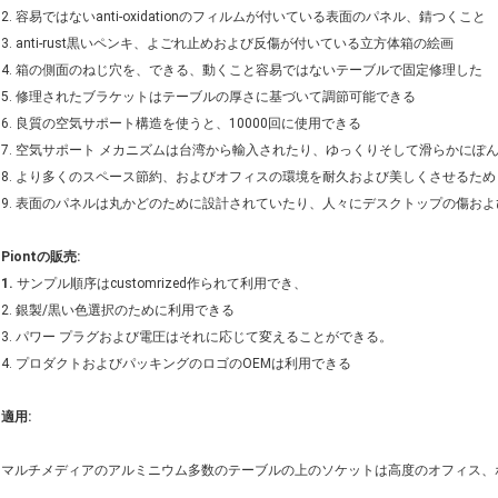
2. 容易ではないanti-oxidationのフィルムが付いている表面のパネル、錆つくこと
3. anti-rust黒いペンキ、よごれ止めおよび反傷が付いている立方体箱の絵画
4. 箱の側面のねじ穴を、できる、動くこと容易ではないテーブルで固定修理した
5. 修理されたブラケットはテーブルの厚さに基づいて調節可能できる
6. 良質の空気サポート構造を使うと、10000回に使用できる
7. 空気サポート メカニズムは台湾から輸入されたり、ゆっくりそして滑らかにぽ
8. より多くのスペース節約、およびオフィスの環境を耐久および美しくさせるため
9. 表面のパネルは丸かどのために設計されていたり、人々にデスクトップの傷お
Piontの販売:
1.
サンプル順序はcustomrized作られて利用でき、
2. 銀製/黒い色選択のために利用できる
3. パワー プラグおよび電圧はそれに応じて変えることができる。
4. プロダクトおよびパッキングのロゴのOEMは利用できる
適用:
マルチメディアのアルミニウム多数のテーブルの上のソケットは高度のオフィス、