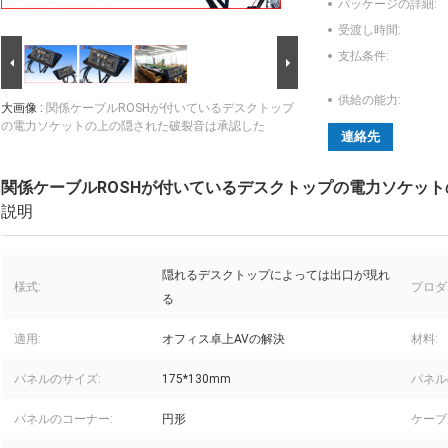
パッケージの詳細:
受渡し時間:
支払条件:
供給の能力:
大画像 :
関係ケーブルROSHが付いているデスクトップ
の電力ソケットの上の隠された破裂音は承認した
連絡先
関係ケーブルROSHが付いているデスクトップの電力ソケッ
説明
隠れるデスクトップによっては出口が現れ
様式:
プロダ
る
適用:
オフィス卓上AVの解決
材料:
パネルのサイズ:
175*130mm
パネル
パネルのコーナー:
円形
ケーブ