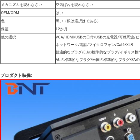
メカニズムを現れなさい
空気ばねを現れなさい
OEM/ODM
はい
色
黒い（銀は選択はである）
保証
12か月
他の選択
VGA/HDMI/USBの日付/USBの充電器/可聴周波/ビ
ネットワーク/電話/マイクロフォン/Cat6/XLR
普遍的なプラグ/EUの標準的なプラグ/イギリス標
AUの標準的なプラグ/米国の標準的なプラグ/SA
プロダクト映像: