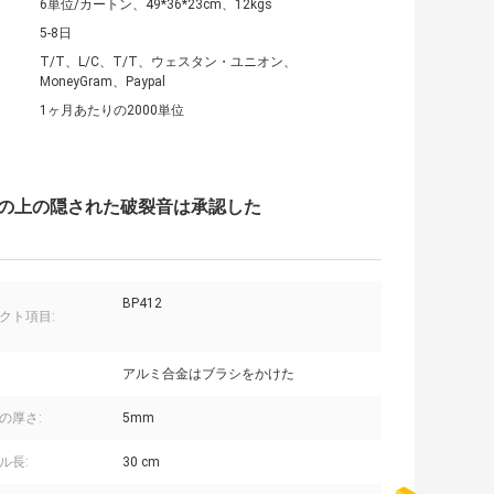
6単位/カートン、49*36*23cm、12kgs
5-8日
T/T、L/C、T/T、ウェスタン・ユニオン、
MoneyGram、Paypal
1ヶ月あたりの2000単位
トの上の隠された破裂音は承認した
BP412
クト項目:
アルミ合金はブラシをかけた
の厚さ:
5mm
ル長:
30 cm