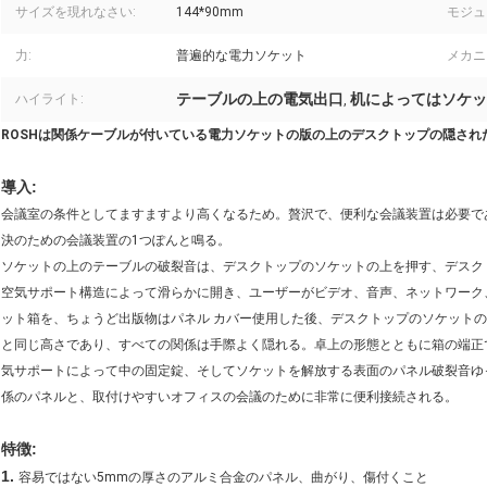
サイズを現れなさい:
144*90mm
モジュ
力:
普遍的な電力ソケット
メカニ
テーブルの上の電気出口
机によってはソケッ
ハイライト:
,
ROSHは関係ケーブルが付いている電力ソケットの版の上のデスクトップの隠され
導入:
会議室の条件としてますますより高くなるため。贅沢で、便利な会議装置は必要で
決のための会議装置の1つぽんと鳴る。
ソケットの上のテーブルの破裂音は、デスクトップのソケットの上を押す、デスク
空気サポート構造によって滑らかに開き、ユーザーがビデオ、音声、ネットワーク
ット箱を、ちょうど出版物はパネル カバー使用した後、デスクトップのソケット
と同じ高さであり、すべての関係は手際よく隠れる。卓上の形態とともに箱の端正
気サポートによって中の固定錠、そしてソケットを解放する表面のパネル破裂音ゆ
係のパネルと、取付けやすいオフィスの会議のために非常に便利接続される。
特徴:
1.
容易ではない5mmの厚さのアルミ合金のパネル、曲がり、傷付くこと