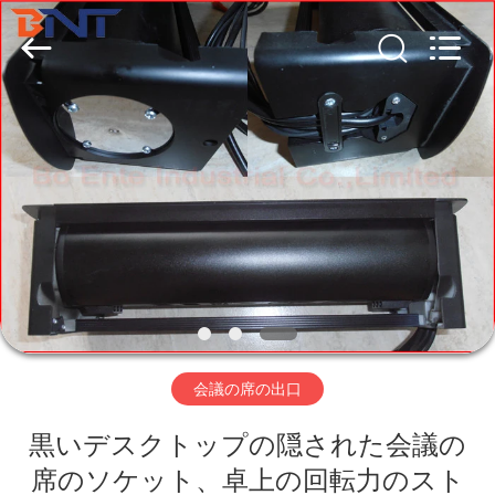
Boente
Technology
Co.,
Ltd
(Bo
Ente
Industrial
Co.,
家
Limited).
All
Rights
Reserved.
Developed
by
プ
ECER
ロ
ダ
ク
ト
会議の席の出口
黒いデスクトップの隠された会議の
私
席のソケット、卓上の回転力のスト