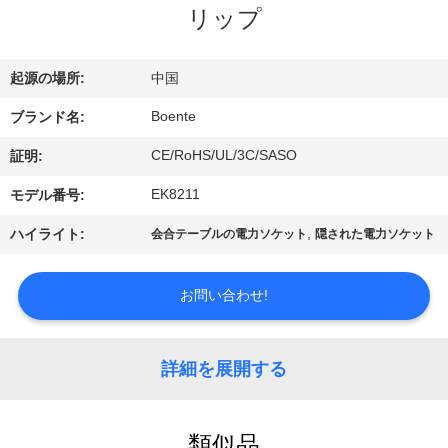
達
リップ
に
つ
起源の場所:
中国
い
Boente
ブランド名:
て
CE/RoHS/UL/3C/SASO
証明:
EK8211
モデル番号:
工
,
ハイライト:
会合テーブルの電力ソケット
隠された電力ソケット
場
お問い合わせ!
旅
行
詳細を展開する
品
類似品