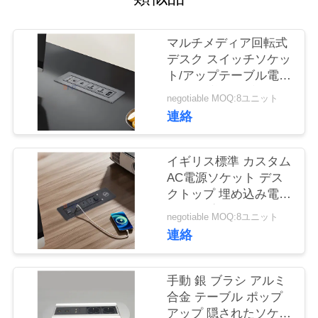
質
管
マルチメディア回転式
デスク スイッチソケッ
理
ト/アップテーブル電源
出口/会議テーブルパネ
negotiable MOQ:8ユニット
ル 設置プラグ
私
連絡
達
イギリス標準 カスタム
に
AC電源ソケット デス
クトップ 埋め込み電気
連
フリップソケット 2個
negotiable MOQ:8ユニット
絡
出口 1個USB&1個C型
連絡
&1個ワイヤレス充電器
し
手動 銀 ブラシ アルミ
な
合金 テーブル ポップ
さ
アップ 隠されたソケッ