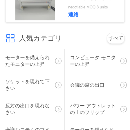
ト
い
negotiable MOQ:8 units
連絡
ニ
人気カテゴリ
すべて
ュ
ー
モーターを備えられ
コンピュータ モニタ
ス
たモニターの上昇
ーの上昇
ソケットを現れて下
場
会議の席の出口
さい
合
反対の出口を現れな
パワー アウトレット
さい
の上のフリップ
CONFERENCE
ROOM
会議システムのマイ
モーターを備えられ