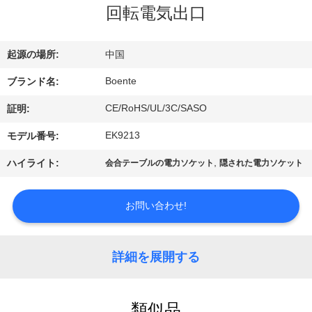
達
回転電気出口
に
つ
起源の場所:
中国
い
Boente
ブランド名:
て
CE/RoHS/UL/3C/SASO
証明:
EK9213
モデル番号:
工
,
ハイライト:
会合テーブルの電力ソケット
隠された電力ソケット
場
お問い合わせ!
旅
行
詳細を展開する
品
類似品