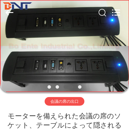
2026
Guangzhou
Boente
Technology
Co.,
Ltd
(Bo
Ente
Industrial
家
Co.,
Limited).
All
Rights
Reserved.
プ
Developed
by
ECER
ロ
ダ
ク
ト
会議の席の出口
モーターを備えられた会議の席のソ
私
ケット、テーブルによって隠される