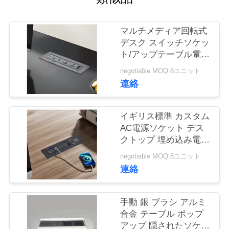
質
管
マルチメディア回転式
デスク スイッチソケッ
理
ト/アップテーブル電源
出口/会議テーブルパネ
negotiable MOQ:8ユニット
ル 設置プラグ
私
連絡
達
イギリス標準 カスタム
に
AC電源ソケット デス
クトップ 埋め込み電気
連
フリップソケット 2個
negotiable MOQ:8ユニット
絡
出口 1個USB&1個C型
連絡
&1個ワイヤレス充電器
し
手動 銀 ブラシ アルミ
な
合金 テーブル ポップ
さ
アップ 隠されたソケッ