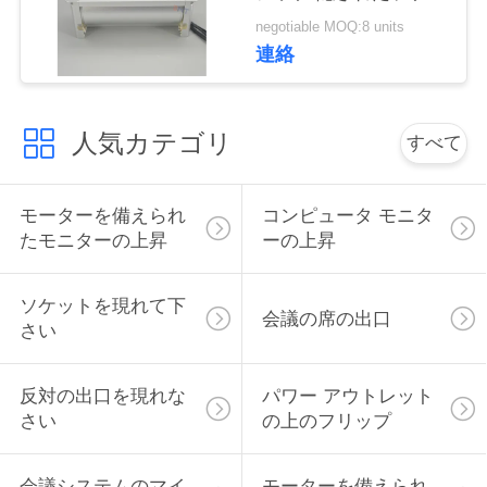
ト
い
negotiable MOQ:8 units
連絡
ニ
人気カテゴリ
すべて
ュ
ー
モーターを備えられ
コンピュータ モニタ
ス
たモニターの上昇
ーの上昇
ソケットを現れて下
場
会議の席の出口
さい
合
反対の出口を現れな
パワー アウトレット
さい
の上のフリップ
CONFERENCE
ROOM
会議システムのマイ
モーターを備えられ