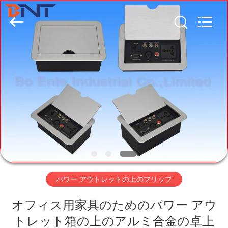
-
2026
Guangzhou
Boente
Technology
Co.,
Ltd
(Bo
家
Ente
Industrial
Co.,
Limited).
All
Rights
プ
Reserved.
Developed
by
ECER
ロ
ダ
ク
ト
パワー アウトレットの上のフリップ
オフィス用家具のためのパワー アウ
私
トレット箱の上のアルミ合金の卓上