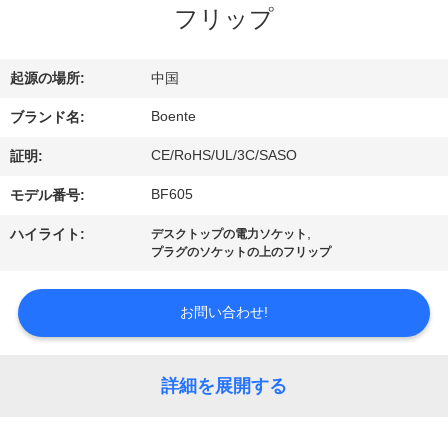
達
フリップ
に
つ
起源の場所:
中国
い
Boente
ブランド名:
て
CE/RoHS/UL/3C/SASO
証明:
BF605
モデル番号:
工
,
ハイライト:
デスクトップの電力ソケット
プラグのソケットの上のフリップ
場
旅
お問い合わせ!
行
詳細を展開する
品