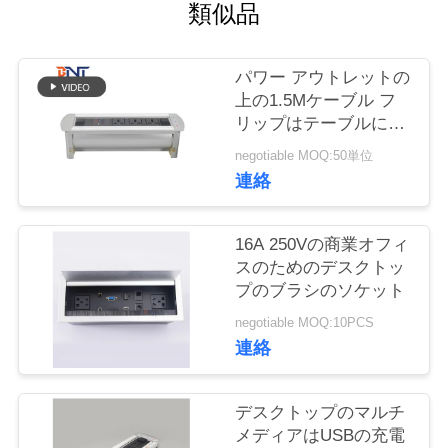
質
類似品
管
パワー アウトレットの
理
上の1.5Mケーブル フ
リップはテーブルによ
って取付けられた電力
私
negotiable MOQ:50単位
ソケットにモーターを
連絡
備えた
達
に
16A 250Vの商業オフィ
スのためのデスクトッ
連
プのブラシのソケット
絡
negotiable MOQ:10PCS
連絡
し
な
デスクトップのマルチ
メディアはUSBの充電
さ