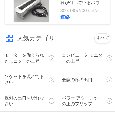
器が付いているパワー
い
アウトレットの上で弾
$39.5-$70.5 MOQ:50単位
く
連絡
ニ
ュ
人気カテゴリ
すべて
ー
モーターを備えられ
コンピュータ モニタ
ス
たモニターの上昇
ーの上昇
場
ソケットを現れて下
会議の席の出口
さい
合
反対の出口を現れな
パワー アウトレット
CONFERENCE
さい
の上のフリップ
ROOM