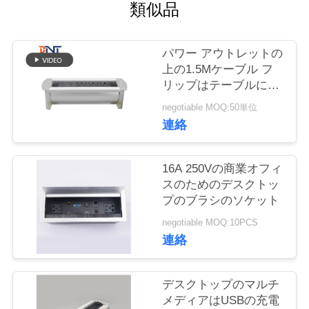
質
類似品
管
パワー アウトレットの
理
上の1.5Mケーブル フ
リップはテーブルによ
って取付けられた電力
私
negotiable MOQ:50単位
ソケットにモーターを
連絡
備えた
達
に
16A 250Vの商業オフィ
スのためのデスクトッ
連
プのブラシのソケット
絡
negotiable MOQ:10PCS
連絡
し
な
デスクトップのマルチ
メディアはUSBの充電
さ