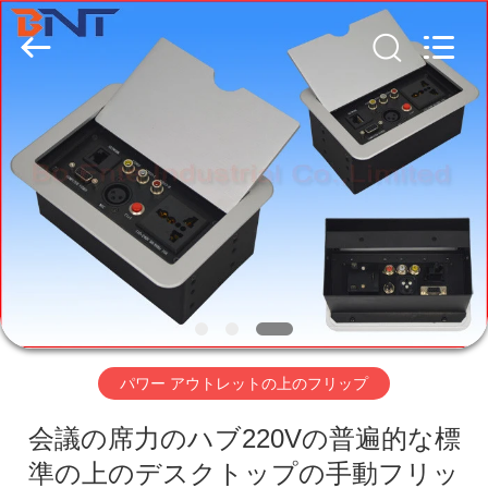
2026
Guangzhou
Boente
Technology
Co.,
Ltd
(Bo
Ente
Industrial
家
Co.,
Limited).
All
Rights
Reserved.
プ
Developed
by
ECER
ロ
ダ
ク
ト
パワー アウトレットの上のフリップ
会議の席力のハブ220Vの普遍的な標
私
準の上のデスクトップの手動フリッ