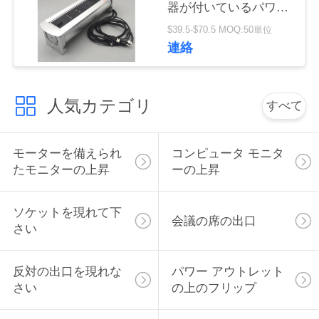
器が付いているパワー
い
アウトレットの上で弾
$39.5-$70.5 MOQ:50単位
く
連絡
ニ
ュ
人気カテゴリ
すべて
ー
モーターを備えられ
コンピュータ モニタ
ス
たモニターの上昇
ーの上昇
場
ソケットを現れて下
会議の席の出口
さい
合
反対の出口を現れな
パワー アウトレット
CONFERENCE
さい
の上のフリップ
ROOM