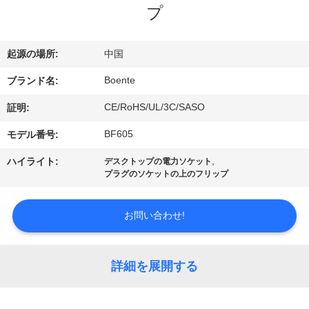
達
プ
に
つ
起源の場所:
中国
い
Boente
ブランド名:
て
CE/RoHS/UL/3C/SASO
証明:
BF605
モデル番号:
工
,
ハイライト:
デスクトップの電力ソケット
プラグのソケットの上のフリップ
場
旅
お問い合わせ!
行
詳細を展開する
品