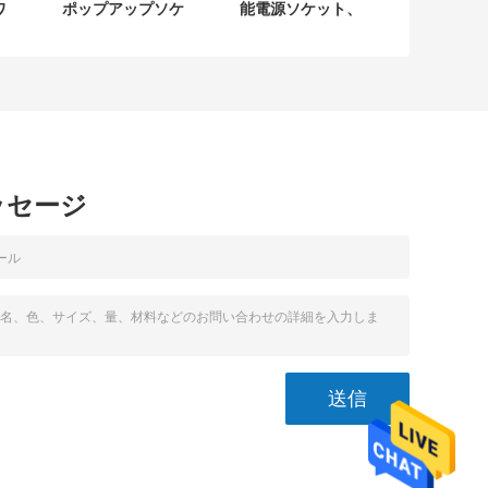
ワ
ポップアップソケ
能電源ソケット、
ト
ット スローバウン
3AC電気埋め込み
ぽ
ス設計 スムーズな
ソケット、USB A
操作 カスタマイズ
+ USB C充電ソケ
可能な電源
ット
ッセージ