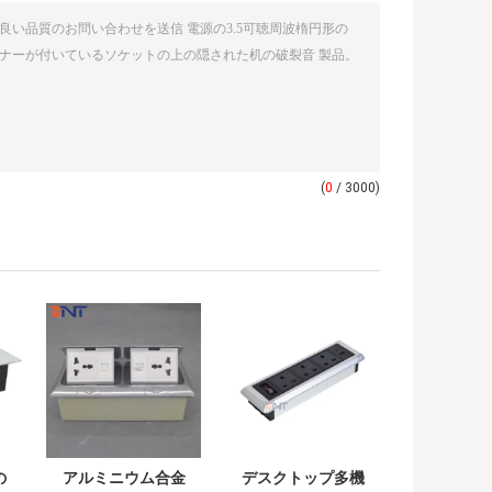
(
0
/ 3000)
の
アルミニウム合金
デスクトップ多機