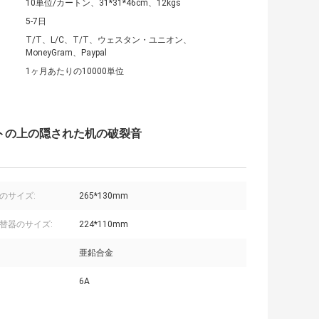
10単位/カートン、31*31*46cm、12kgs
5-7日
T/T、L/C、T/T、ウェスタン・ユニオン、
MoneyGram、Paypal
1ヶ月あたりの10000単位
トの上の隠された机の破裂音
のサイズ:
265*130mm
替器のサイズ:
224*110mm
亜鉛合金
6A