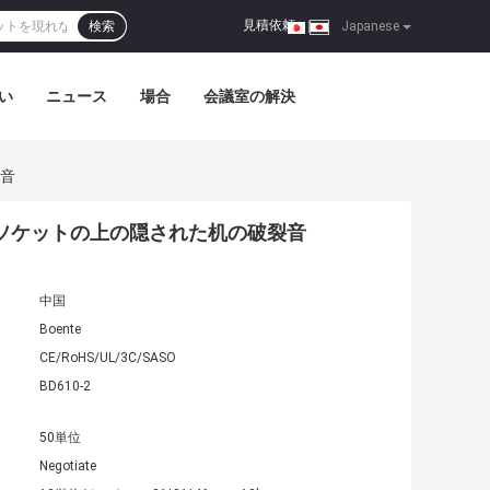
見積依頼
検索
|
Japanese
い
ニュース
場合
会議室の解決
裂音
るソケットの上の隠された机の破裂音
中国
Boente
CE/RoHS/UL/3C/SASO
BD610-2
50単位
Negotiate