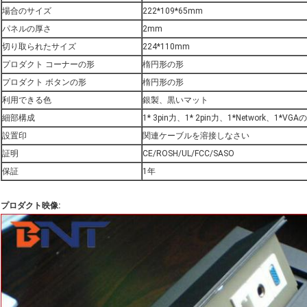
場合のサイズ
222*109*65mm
パネルの厚さ
2mm
切り取られたサイズ
224*110mm
プロダクト コーナーの形
楕円形の形
プロダクト ボタンの形
楕円形の形
利用できる色
銀製、黒いマット
細部構成
1* 3pin力、1* 2pin力、1*Network、1*VGA
設置印
関連ケーブルを溶接しなさい
証明
CE/ROSH/UL/FCC/SASO
保証
1年
プロダクト映像: