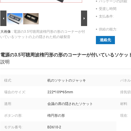
パッケージの詳細:
受渡し時間:
支払条件:
供給の能力:
大画像 :
電源の3.5可聴周波楕円形の形のコーナーが付
いているソケットの上の隠された机の破裂音
連絡先
電源の3.5可聴周波楕円形の形のコーナーが付いているソケッ
説明
様式:
机のソケットのジャッキ
パネル
場合のサイズ:
222*109*65mm
排気切
適用:
会議の席の隠されたソケット
材料:
ボタンの形:
楕円形の形
現在:
モデル番号:
BD610-2