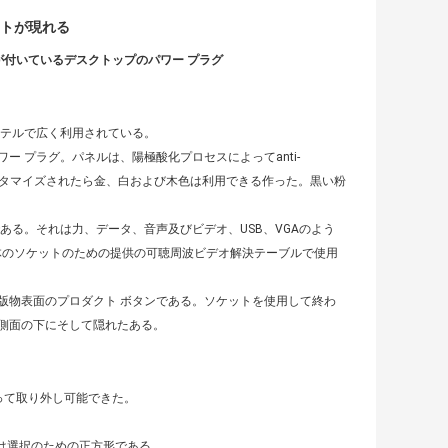
トが現れる
が付いているデスクトップのパワー プラグ
ホテルで広く利用されている。
 プラグ。パネルは、陽極酸化プロセスによってanti-
カスタマイズされたら金、白および木色は利用できる作った。黒い粉
ある。それは力、データ、音声及びビデオ、USB、VGAのよう
体のソケットのための提供の可聴周波ビデオ解決テーブルで使用
版物表面のプロダクト ボタンである。ソケットを使用して終わ
側面の下にそして隠れたある。
って取り外し可能できた。
は選択のための正方形である