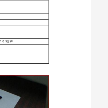
の1*3.5音声