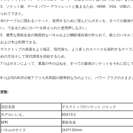
3、ソケット箱、データ パワー アウトレットと集まるため、HDMI、VGA、US
られてできた。
4のテーブルに隠れるソケット。使用するために望んだらボタンを、すべての媒体
い。であるためにカバーを終えられた使用押しなさい。
5、優秀な亜鉛合金の物質的なパネルおよび鋼鉄場合箱の作られて。銀とのパネル
および木は利用できる。
デスクトップの表面をより端正、現代保ち、より多くのスペースを節約するテーブ
めの方法そして現代環境を供給するため。
7つはボタンによって、裏蓋の中のばねを、すべての媒体のソケットをそれに応じ
8つはUS/UK/EU/南アフリカ共和国の標準的な力のように、パワー プラグのさ
変数:
項目名前
デスクトップのソケット ジャック
モデルいいえ。
BD610-2
材料
亜鉛合金
パネルのサイズ
265*130mm