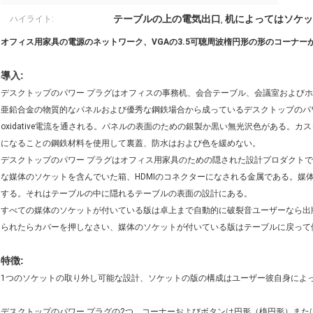
テーブルの上の電気出口
机によってはソケッ
ハイライト:
,
オフィス用家具の電源のネットワーク、VGAの3.5可聴周波楕円形の形のコーナー
導入:
デスクトップのパワー プラグはオフィスの事務机、会合テーブル、会議室および
亜鉛合金の物質的なパネルおよび優秀な鋼鉄場合から成っているデスクトップのパワー
oxidative電流を通される。パネルの表面のための銀製か黒い無光沢色がある。
になることの鋼鉄材料を使用して裏蓋、防水はおよび色を緩めない。
デスクトップのパワー プラグはオフィス用家具のための隠された設計プロダクトで
な媒体のソケットを含んでいた箱、HDMIのコネクターになされる金属である。媒
する。それはテーブルの中に隠れるテーブルの表面の設計にある。
すべての媒体のソケットが付いている版は卓上まで自動的に破裂音ユーザーなら出
られたらカバーを押しなさい、媒体のソケットが付いている版はテーブルに戻って
特徴:
1つのソケットの取り外し可能な設計、ソケットの版の構成はユーザー彼自身によ
デスクトップのパワー プラグの2つ、コーナーおよびボタンは円形（楕円形）また