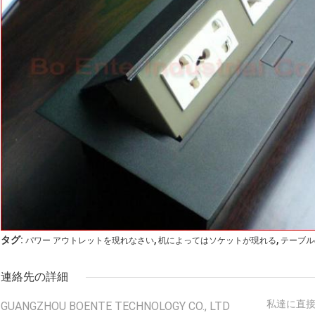
,
,
タグ:
パワー アウトレットを現れなさい
机によってはソケットが現れる
テーブル
連絡先の詳細
私達に直
GUANGZHOU BOENTE TECHNOLOGY CO., LTD