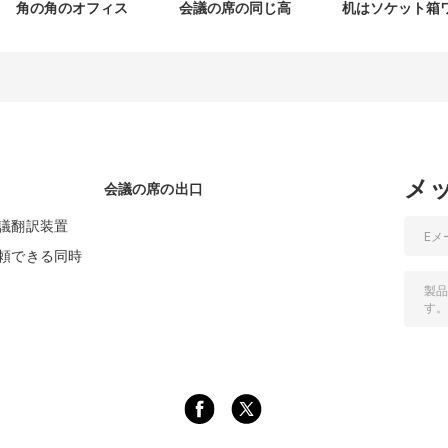
角の角のオフィス
会議の席の同じ高
机はソケット箱
AC出口の上の会議
さの台紙の現れの
イヤー グロメッ
室の卓上破裂音
ソケット
カバー力の上で
んと鳴る
メ
会議の席の出口
議翻訳装置
頼できる同時