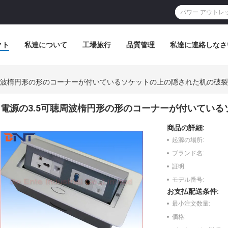
クト
私達について
工場旅行
品質管理
私達に連絡しなさ
聴周波楕円形の形のコーナーが付いているソケットの上の隠された机の破
電源の3.5可聴周波楕円形の形のコーナーが付いてい
商品の詳細:
起源の場所:
ブランド名:
証明:
モデル番号:
お支払配送条件:
最小注文数量:
価格: