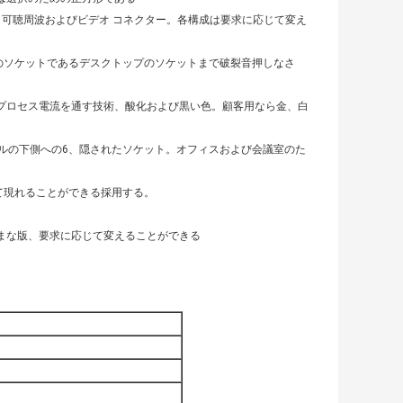
Bの、可聴周波およびビデオ コネクター。各構成は要求に応じて変え
のソケットであるデスクトップのソケットまで破裂音押しなさ
 プロセス電流を通す技術、酸化および黒い色。顧客用なら金、白
ルの下側への6、隠されたソケット。オフィスおよび会議室のた
て現れることができる採用する。
まざまな版、要求に応じて変えることができる