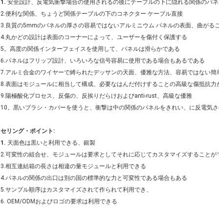
1.
安全設計、反電気衝撃場合の使用されるの後にテーブルの下に隠れる関係のパネ
2.便利な関係、ちょうど関係テーブルの下のコネクター ケーブル直接
3.良質の5mmのパネルの厚さの容易ではないアルミニウム パネルの表面、曲がる
4.丸かどの設計は表面のコーナーによって、ユーザーを傷付く保護する
5。高度の関係インターフェイスを使用して、パネルは滑らかである
6.パネルはフリップ設計、いろいろな信号容易に使用である場合もあるである
7.アルミ合金のワイヤーで縛られたデッサンの天面、優雅な方法、容易ではない簡
8.表面はモジュールに相当して構成、必要なはんだ付けすることの高級な傷抵抗力
9.陽極酸化プロセス、反傷の、反挨りだらけおよびanti-rust、高級な優雅
10。黒いブラシ・カバーを使うと、衝撃は中の関係のパネルをきれい、に反電気
セリング・ポイント:
1.
天面色は黒いと利用できる、銀製
2.可変性の組合せ、モジュールは要求としてそれに応じてカスタマイズすることが
3.相互連結箱の長さは相違の量モジュールと利用できる
4.パネルの関係の出口は別の国の標準的な力と可変性である場合もある
5.サンプル順序はカスタマイズされて作られて利用でき、
6. OEM/ODMおよびロゴの要求は利用できる