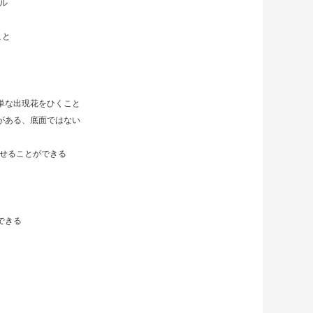
ル
こと
単な出現花をひくこと
がある、底面ではない
させることができる
できる