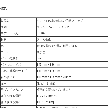
指定:
製品名
ソケットの上の卓上の手動フリップ
様式
ブラシ・カバー フリップ
モデルいいえ。
BB304
材料
アルミ合金
色
金（銀製および黒い利用できる）
コーナー
丸かど
パネルの厚さ
5mm
パネルのサイズ
145mm * 130mm
排気切替器のサイズ
131mm * 116mm
箱のサイズ
130mm * 115mm * 78mm
適用
住宅/一般目的
基づいていること
標準的な基づいていること
評価される電圧
110V | 240V AC
評価される流れ
10 | 13のAmp