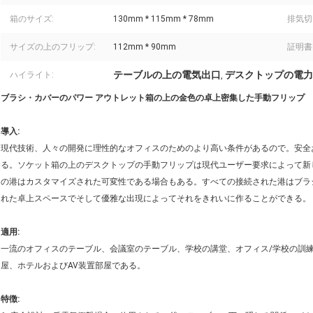
箱のサイズ:
130mm * 115mm * 78mm
排気切
サイズの上のフリップ:
112mm * 90mm
証明書
テーブルの上の電気出口
デスクトップの電力
ハイライト:
,
ブラシ・カバーのパワー アウトレット箱の上の金色の卓上密集した手動フリップ
導入:
現代技術、人々の開発に理性的なオフィスのためのより高い条件があるので。安全
る。ソケット箱の上のデスクトップの手動フリップは現代ユーザー要求によって新
の港はカスタマイズされた可変性である場合もある。すべての接続された港はブラ
れた卓上スペースでそして優雅な出現によってそれをきれいに作ることができる。
適用:
一流のオフィスのテーブル、会議室のテーブル、学校の講堂、オフィス/学校の訓
屋、ホテルおよびAV装置部屋である。
特徴: