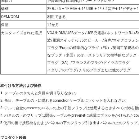
関係力
1*普遍的な標準的なパワー アウトレット
構成
2* RJ45 + 1* VGA + 1* USB + 1* 3.5音声+ 1*ビ
OEM/ODM
利用できる
保証
12か月
カスタマイズされた選択
VGA/HDMI/USBデータ/USB充電器/ネットワークRJ45/電
波/電源スイッチ/6.35スピーカー/音声/マイクロフォンのキ
プラグ/Eurpeの標準的なプラグ（EU）/英国工業規
なプラグ（米国）のオーストラリアの標準的なプラグ（
プラグ（SA）/フランスのプラグ/ドイツのプラグ
イタリアのプラグ/チリのプラグまたは他のプラグ
取付ける方法および操作:
1.
テーブルのきちんと角目を切り取りなさい;
2. 角目、テーブルの下に隠れるconnctionケーブルにソケットを入れなさい;
3. アルミ合金のconverのパネルの上の手動フリップは使用するときすべての港を接
4. パネルの下のフリップは関係ケーブルをprevenetに感電にブラシをかけられたcove
5.使用の後で接続栓をおよびパネルの下のフリップ引き出すパネルの上のフリップ
プロダクト映像: