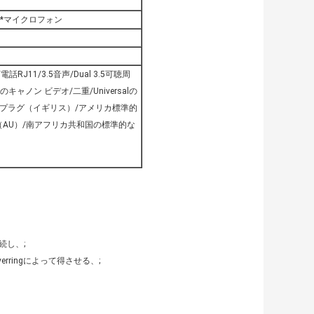
デオ+ 1*マイクロフォン
話RJ11/3.5音声/Dual 3.5可聴周
ャノン ビデオ/二重/Universalの
格のプラグ（イギリス）/アメリカ標準的
AU）/南アフリカ共和国の標準的な
続し、;
rringによって得させる、;
。