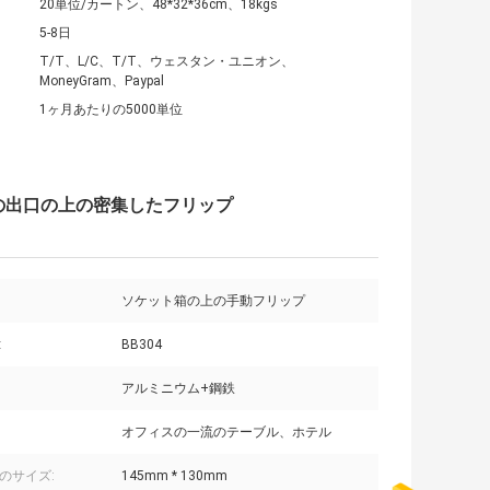
20単位/カートン、48*32*36cm、18kgs
5-8日
T/T、L/C、T/T、ウェスタン・ユニオン、
MoneyGram、Paypal
1ヶ月あたりの5000単位
の出口の上の密集したフリップ
ソケット箱の上の手動フリップ
:
BB304
アルミニウム+鋼鉄
オフィスの一流のテーブル、ホテル
のサイズ:
145mm * 130mm