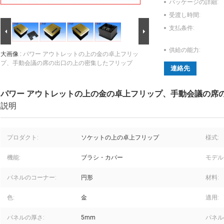
パッケージの詳細:
受渡し時間:
支払条件:
供給の能力:
大画像 :
パワー アウトレットの上の金の卓上フリッ
プ、手動会議の席の出口の上の密集したフリップ
連絡先
パワー アウトレットの上の金の卓上フリップ、手動会議の席
説明
プロダクト:
ソケットの上の卓上フリップ
様式:
機能:
ブラシ・カバー
モデル
パネルのコーナー:
円形
材料:
色:
金
適用:
パネルの厚さ:
5mm
パネル