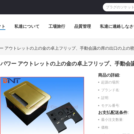
クト
私達について
工場旅行
品質管理
私達に連絡しなさ
ー アウトレットの上の金の卓上フリップ、手動会議の席の出口の上の
パワー アウトレットの上の金の卓上フリップ、手動会
商品の詳細:
起源の場所:
ブランド名:
証明:
モデル番号:
お支払配送条件:
最小注文数量:
価格: