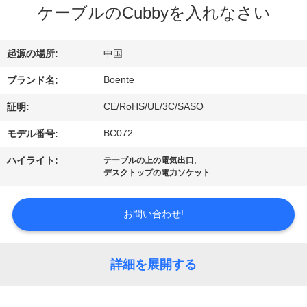
達
ケーブルのCubbyを入れなさい
に
つ
起源の場所:
中国
い
Boente
ブランド名:
て
CE/RoHS/UL/3C/SASO
証明:
BC072
モデル番号:
工
,
ハイライト:
テーブルの上の電気出口
デスクトップの電力ソケット
場
旅
お問い合わせ!
行
詳細を展開する
品