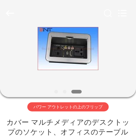
2026
Guangzhou
Boente
Technology
Co.,
Ltd
(Bo
Ente
Industrial
家
Co.,
Limited).
All
Rights
Reserved.
プ
Developed
by
ECER
ロ
ダ
ク
ト
パワー アウトレットの上のフリップ
カバー マルチメディアのデスクトッ
私
プのソケット、オフィスのテーブル