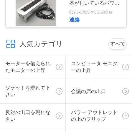
器が付いているパワー
い
アウトレットの上で弾
$39.5-$70.5 MOQ:50単位
く
連絡
ニ
ュ
人気カテゴリ
すべて
ー
モーターを備えられ
コンピュータ モニタ
ス
たモニターの上昇
ーの上昇
場
ソケットを現れて下
会議の席の出口
さい
合
反対の出口を現れな
パワー アウトレット
CONFERENCE
さい
の上のフリップ
ROOM