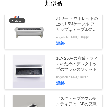
質
類似品
管
パワー アウトレットの
理
上の1.5Mケーブル フ
リップはテーブルによ
って取付けられた電力
私
negotiable MOQ:50単位
ソケットにモーターを
連絡
備えた
達
に
16A 250Vの商業オフィ
スのためのデスクトッ
連
プのブラシのソケット
絡
negotiable MOQ:10PCS
連絡
し
な
デスクトップのマルチ
メディアはUSBの充電
さ