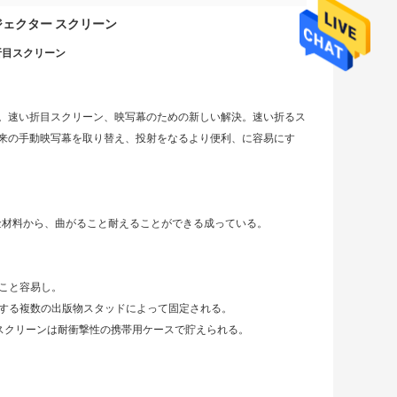
ェクター スクリーン
折目スクリーン
。速い折目スクリーン、映写幕のための新しい解決。速い折るス
来の手動映写幕を取り替え、投射をなるより便利、に容易にす
合金材料から、曲がること耐えることができる成っている。
ること容易し。
障する複数の出版物スタッドによって固定される。
のスクリーンは耐衝撃性の携帯用ケースで貯えられる。