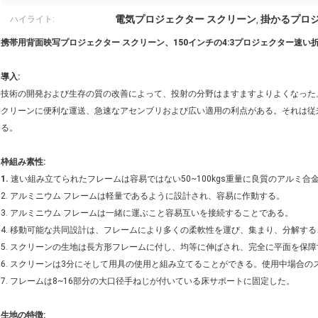
電気プロジェクター スクリーン
掛かるプロジ
ハイライト:
,
携帯用背面映写プロジェクター スクリーン、150インチの4:3プロジェクター速い
導入:
技術の開発および生存の質の改善によって、投射の分野はますますよりよくなった
クリーンに便利な運送、急速なアセンブリおよび広い適用の利点がある。それは従
る。
枠組み素性:
1.
速い組み立てられたフレームは容易ではない50~100kgs重量に良質のアルミ
2. アルミニウム フレームは軽量であるように設計され、容易に作動する。
3. アルミニウム フレームは一緒に運ぶこと容易互いを接続することである。
4. 移動可能な共同設計は、フレームにより多くの柔軟性を運び、集まり、分解す
5. スクリーンの生地は長方形フレームに付し、均等に伸ばされ、完全に平面を保
6. スクリーンは3分にそして用具の使用と組み立てることができる。使用中場合
7. フレームは8~16部分の大口径手ねじが付いている床サポートに固定した。
生地の特徴: