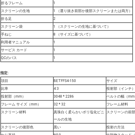
折るフレーム
1
スクリーンの生地
1 （選り抜き前部か後部スクリーンまたは両方）
折る足
2
スクリーン袋
1 （スクリーンの生地に基づいて）
手ねじ
8 （サイズに基づいて）
利用者マニュアル
1
サービス カード
1
QCのパス
1
指定:
項目
BETFFS4-150
サイズ
比率
4:3
投射部（インチ
投射部（mm）
3048 * 2286
ベルトの幅（mm
フレーム サイズ（mm）
32 * 32
フレーム材料
スクリーン材料
真珠白く柔らかいポリ塩化ビニ
スクリーンの前
ールの生地
スクリーンの後部色
黒い
投射の方法