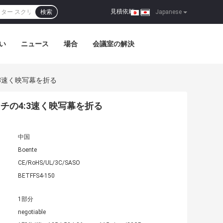
見積依頼
検索
|
Japanese
い
ニュース
場合
会議室の解決
3速く映写幕を折る
チの4:3速く映写幕を折る
中国
Boente
CE/RoHS/UL/3C/SASO
BETFFS4-150
1部分
negotiable