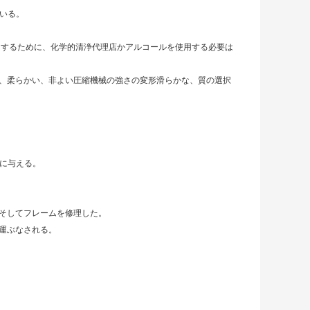
いる。
いにするために、化学的清浄代理店かアルコールを使用する必要は
質、柔らかい、非よい圧縮機械の強さの変形滑らかな、質の選択
に与える。
地そしてフレームを修理した。
に運ぶなされる。