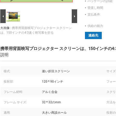
パッケージの詳細:
受渡し時間:
支払条件:
供給の能力:
大画像 :
携帯用背面映写プロジェクター スクリーン
は、150インチの4:3速く映写幕を折る
連絡先
携帯用背面映写プロジェクター スクリーンは、150インチの4
説明
様式:
速い折目スクリーン
サイズ
投射部:
120 * 90インチ
フォー
フレーム材料:
アルミ合金
スクリ
フレーム サイズ:
32 * 32のmm
方法を
適用:
大きい商談ホール
投射の