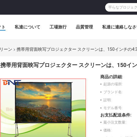
クト
私達について
工場旅行
品質管理
私達に連絡しなさ
リーン
携帯用背面映写プロジェクター スクリーンは、150インチの4:
携帯用背面映写プロジェクター スクリーンは、150イン
商品の詳細:
起源の場所:
ブランド名:
証明:
モデル番号:
お支払配送条件:
最小注文数量:
価格: