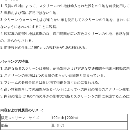
1.
良質の生地によって、スクリーンの生地は輸入された投射の生地を前後使用して
2. 義務および傷に容易ではない生地。
3. クリーン ウォーターおよび柔らかい布を使用してスクリーンの生地を、きれ
ないようにきれいにすることに容易。
4. 映写幕の前部生地は真珠の白、適用範囲が広い灰色スクリーンの生地、敏感な
の、滑らかなされる。
5. 前後投射の生地に100°andの視野角が1.0の利益ある。
パッキングの特徴:
1.
急速な折るスクリーンは車輪、耐衝撃性および容易な交通機関を携帯用移動式箱
2. スクリーンの生地は2つの良質の柔らかい背部袋と詰まっている。
3. フレームの各接合箇所は白い泡で損傷を防ぐために覆われる。
4. 高い粘着性そして伸縮性があるベルトによってへの内部の場合のスクリーン生
5. 内部の場合は10のmmの厚さの影響の泡板とスクリーンをの間に保護するため
内容および付属品のリスト:
指定スクリーン・サイズ
100inch | 200inch
部品
量（PC）