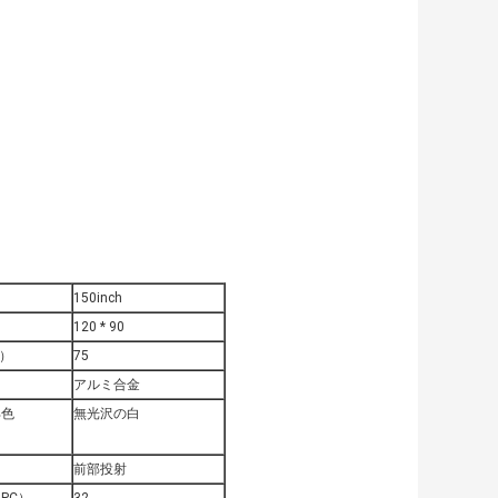
150inch
）
120 * 90
）
75
アルミ合金
部色
無光沢の白
前部投射