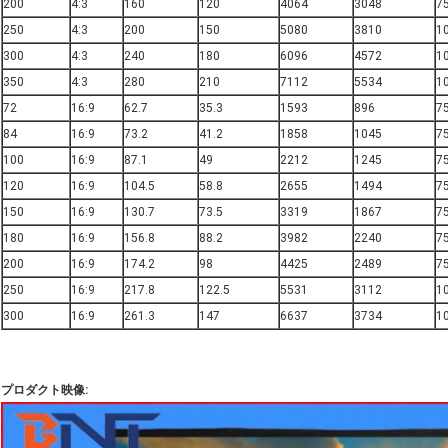
200
4:3
160
120
4064
3048
7
250
4:3
200
150
5080
3810
1
300
4:3
240
180
6096
4572
1
350
4:3
280
210
7112
5534
1
72
16:9
62.7
35.3
1593
896
7
84
16:9
73.2
41.2
1858
1045
7
100
16:9
87.1
49
2212
1245
7
120
16:9
104.5
58.8
2655
1494
7
150
16:9
130.7
73.5
3319
1867
7
180
16:9
156.8
88.2
3982
2240
7
200
16:9
174.2
98
4425
2489
7
250
16:9
217.8
122.5
5531
3112
1
300
16:9
261.3
147
6637
3734
1
プロダクト映像: