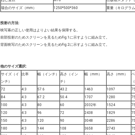
ねじ直径
M10
出版物スタッド（
場合のサイズ（mm）
1250*500*360
重量（キログラ
投射の方法:
映写幕の正しい使用はよりよい結果を保障する。
前部投射のためスクリーンを見るためFig.1に示すように組み立て。
背面映写のためスクリーンを見るためFig.2に示すように組み立て。
:
他のサイズ選択
サイズ（イ
比率
幅（インチ）
高さ（イン
幅（mm）
高さ（mm）
ベ
ンチ）
チ）
（
72
4:3
57.6
43.2
1463
1097
7
84
4:3
67.2
50.4
1707
1280
7
100
4:3
80
60
2032年
1524
7
120
4:3
96
72
2438
1829
7
150
4:3
120
90
3048
2286
7
180
4:3
144
108
3658
2743
7