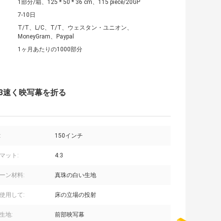
1部分/箱、125 * 50 * 36 cm、115 piece/20GP
7-10日
T/T、L/C、T/T、ウェスタン・ユニオン、
MoneyGram、Paypal
1ヶ月あたりの1000部分
:3速く映写幕を折る
:
150インチ
マット:
4:3
ーン材料:
真珠の白い生地
使用して:
床の立場の投射
生地:
前部映写幕