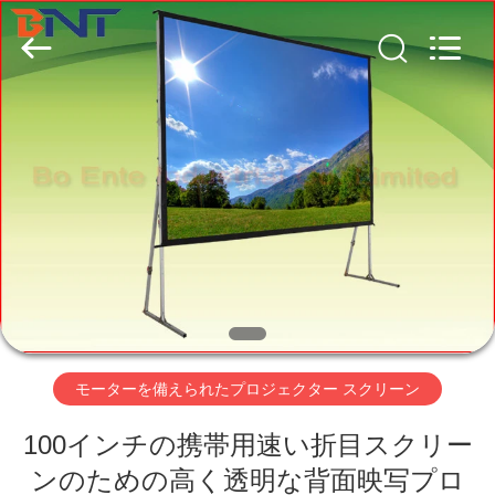
-
2026
Guangzhou
Boente
Technology
Co.,
Ltd
(Bo
家
Ente
Industrial
Co.,
Limited).
All
Rights
プ
Reserved.
Developed
by
ECER
ロ
ダ
ク
ト
モーターを備えられたプロジェクター スクリーン
100インチの携帯用速い折目スクリー
私
ンのための高く透明な背面映写プロ