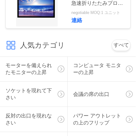
急速折りたたみプロジ
い
ェクタスクリーン
negotiable MOQ:1 ユニット
連絡
ニ
ュ
人気カテゴリ
すべて
ー
モーターを備えられ
コンピュータ モニタ
ス
たモニターの上昇
ーの上昇
場
ソケットを現れて下
会議の席の出口
さい
合
反対の出口を現れな
パワー アウトレット
CONFERENCE
さい
の上のフリップ
ROOM