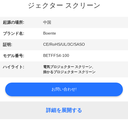
達
ジェクター スクリーン
に
つ
起源の場所:
中国
い
Boente
ブランド名:
て
CE/RoHS/UL/3C/SASO
証明:
BETFFS4-100
モデル番号:
工
,
ハイライト:
電気プロジェクター スクリーン
掛かるプロジェクター スクリーン
場
旅
お問い合わせ!
行
詳細を展開する
品