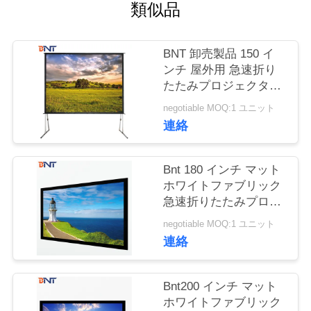
質
類似品
管
BNT 卸売製品 150 イ
理
ンチ 屋外用 急速折り
たたみプロジェクタス
クリーン用 4 分の:3
私
negotiable MOQ:1 ユニット
連絡
達
に
Bnt 180 インチ マット
ホワイトファブリック
連
急速折りたたみプロジ
ェクタスクリーン
絡
negotiable MOQ:1 ユニット
連絡
し
な
Bnt200 インチ マット
ホワイトファブリック
さ