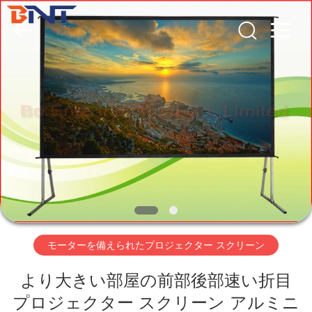
2026
Guangzhou
Boente
Technology
Co.,
Ltd
(Bo
Ente
家
Industrial
Co.,
Limited).
All
Rights
Reserved.
プ
Developed
by
ECER
ロ
ダ
ク
ト
モーターを備えられたプロジェクター スクリーン
より大きい部屋の前部後部速い折目
私
プロジェクター スクリーン アルミニ