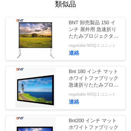
質
類似品
管
BNT 卸売製品 150 イ
理
ンチ 屋外用 急速折り
たたみプロジェクタス
クリーン用 4 分の:3
私
negotiable MOQ:1 ユニット
連絡
達
に
Bnt 180 インチ マット
ホワイトファブリック
連
急速折りたたみプロジ
ェクタスクリーン
絡
negotiable MOQ:1 ユニット
連絡
し
な
Bnt200 インチ マット
ホワイトファブリック
さ