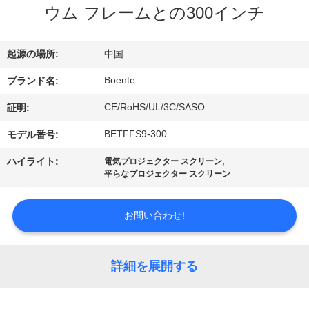
達
ウム フレームとの300インチ
に
つ
起源の場所:
中国
い
Boente
ブランド名:
て
CE/RoHS/UL/3C/SASO
証明:
BETFFS9-300
モデル番号:
工
,
ハイライト:
電気プロジェクター スクリーン
平らなプロジェクター スクリーン
場
旅
お問い合わせ!
行
詳細を展開する
品