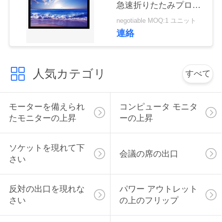
急速折りたたみプロジ
い
ェクタスクリーン
negotiable MOQ:1 ユニット
連絡
ニ
ュ
人気カテゴリ
すべて
ー
モーターを備えられ
コンピュータ モニタ
ス
たモニターの上昇
ーの上昇
場
ソケットを現れて下
会議の席の出口
さい
合
反対の出口を現れな
パワー アウトレット
CONFERENCE
さい
の上のフリップ
ROOM