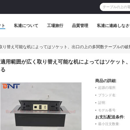
クト
私達について
工場旅行
品質管理
私達に連絡しなさ
取り替え可能な机によってはソケット、出口の上の多関数テーブルの破
適用範囲が広く取り替え可能な机によってはソケット
る
商品の詳細:
起源の場所:
ブランド名:
証明:
モデル番号:
お支払配送条件:
最小注文数量: