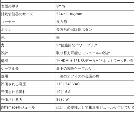
表面の厚さ
3mm
排気切替器のサイズ
224 * 110のmm
コーナー
長方形
ボタン
長方形の出版物ボタン
色
銀
力
2 *普遍的なパワー プラグ
設計
取り替え可能なモジュールの設計
構成
1* HDMI + 1* USBデータ+ 1*ネットワークRJ45
ケーブル長
最下の関係ケーブルなし
適用
一流のオフィスの会議の席
評価される電圧
110 | 240 VAC
評価される流れ
10 | 16 A
評価される力
3680 W
Differneceモジュール
はい、必要性として相違モジュールが付いてい