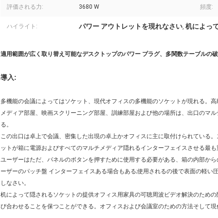
評価される力:
3680 W
頻度:
パワー アウトレットを現れなさい
机によっ
ハイライト:
,
適用範囲が広く取り替え可能なデスクトップのパワー プラグ、多関数テーブルの
導入:
多機能の会議によってはソケット、現代オフィスの多機能のソケットが現れる。高
メディア部屋、映画スクリーニング部屋、訓練部屋および他の場所は、出口のマル
る。
この出口は卓上で会議、密集した出現の卓上かオフィスに主に取付けられている。
ットが箱に電源およびすべてのマルチメディア隠れるインターフェイスさせる最も
ユーザーはただ、パネルのボタンを押すために使用する必要がある、箱の内部からの
ーザーのパッチ盤 インターフェイスある場合もある;使用されるの後で表面の軽い
しなさい。
机によって隠されるソケットの提供オフィス用家具の可聴周波ビデオ解決のための
び合わせることを保つことができる。オフィスおよび会議室のための方法そして現