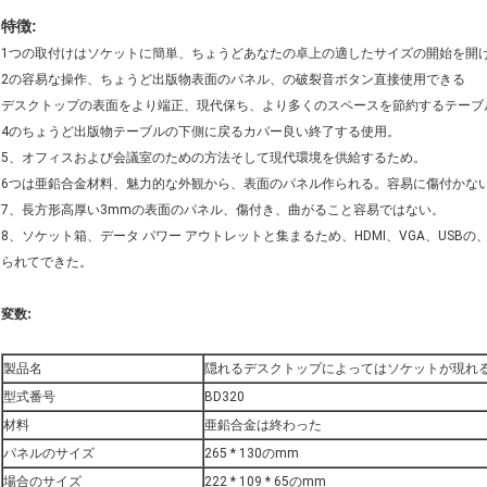
特徴:
1つの取付けはソケットに簡単、ちょうどあなたの卓上の適したサイズの開始を開
2の容易な操作、ちょうど出版物表面のパネル、の破裂音ボタン直接使用できる
デスクトップの表面をより端正、現代保ち、より多くのスペースを節約するテーブ
4のちょうど出版物テーブルの下側に戻るカバー良い終了する使用。
5、オフィスおよび会議室のための方法そして現代環境を供給するため。
6つは亜鉛合金材料、魅力的な外観から、表面のパネル作られる。容易に傷付かな
7、長方形高厚い3mmの表面のパネル、傷付き、曲がること容易ではない。
8、ソケット箱、データ パワー アウトレットと集まるため、HDMI、VGA、US
られてできた。
変数:
製品名
隠れるデスクトップによってはソケットが現れ
型式番号
BD320
材料
亜鉛合金は終わった
パネルのサイズ
265 * 130のmm
場合のサイズ
222 * 109 * 65のmm