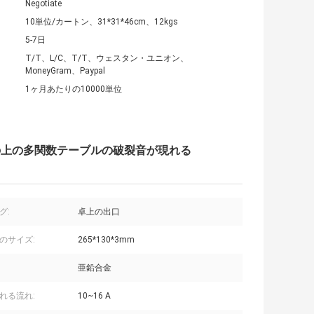
Negotiate
10単位/カートン、31*31*46cm、12kgs
5-7日
T/T、L/C、T/T、ウェスタン・ユニオン、
MoneyGram、Paypal
1ヶ月あたりの10000単位
の上の多関数テーブルの破裂音が現れる
グ:
卓上の出口
のサイズ:
265*130*3mm
亜鉛合金
れる流れ:
10~16 A