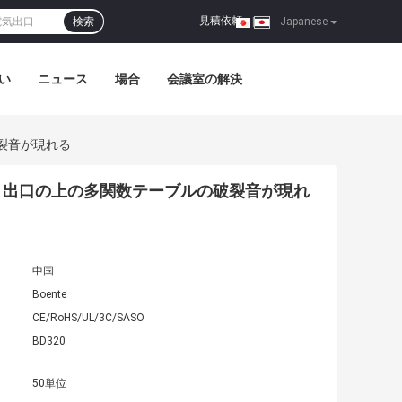
見積依頼
検索
|
Japanese
い
ニュース
場合
会議室の解決
裂音が現れる
、出口の上の多関数テーブルの破裂音が現れ
中国
Boente
CE/RoHS/UL/3C/SASO
BD320
50単位