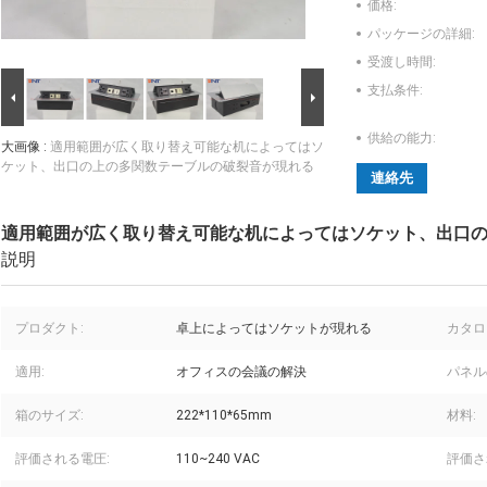
価格:
パッケージの詳細:
受渡し時間:
支払条件:
供給の能力:
大画像 :
適用範囲が広く取り替え可能な机によってはソ
ケット、出口の上の多関数テーブルの破裂音が現れる
連絡先
適用範囲が広く取り替え可能な机によってはソケット、出口
説明
プロダクト:
卓上によってはソケットが現れる
カタロ
適用:
オフィスの会議の解決
パネル
箱のサイズ:
222*110*65mm
材料:
評価される電圧:
110~240 VAC
評価さ