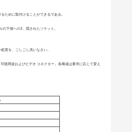
けるために取付けることができるである。
ルの下側への3、隠されたソケット。
い処置を、ごしごし洗いなさい。
Bの、可聴周波およびビデオ コネクター。各構成は要求に応じて変え
る