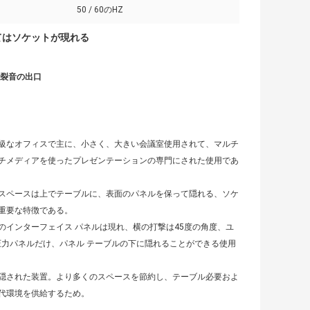
50 / 60のHZ
てはソケットが現れる
破裂音の出口
級なオフィスで主に、小さく、大きい会議室使用されて、マルチ
チメディアを使ったプレゼンテーションの専門にされた使用であ
スペースは上でテーブルに、表面のパネルを保って隠れる、ソケ
重要な特徴である。
インターフェイス パネルは現れ、横の打撃は45度の角度、ユ
圧力パネルだけ、パネル テーブルの下に隠れることができる使用
隠された装置。より多くのスペースを節約し、テーブル必要およ
代環境を供給するため。