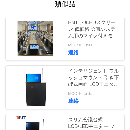
質
類似品
管
BNT フルHDスクリー
理
ン 低価格 会議システ
ム用のマイク付きモー
ター式引き取り可能な
私
MOQ:10 Units
モニターリフト
連絡
達
に
インテリジェント フル
ッシュマウント 引き下
連
げ式画面 LCDモニター
リフト 迅速なリフティ
絡
MOQ:10 Units
ング 会議用の内蔵マイ
連絡
し
ク
な
スリム会議台式
LCD/LEDモニター マ
さ