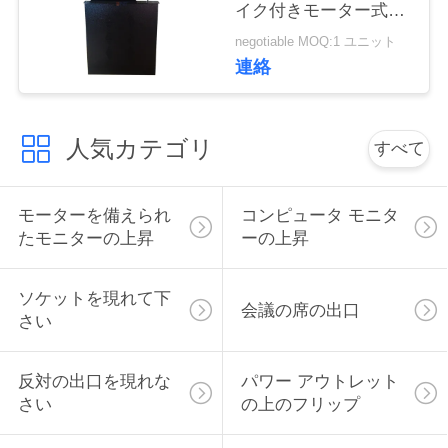
イク付きモーター式リ
い
フト
negotiable MOQ:1 ユニット
連絡
ニ
ュ
人気カテゴリ
すべて
ー
モーターを備えられ
コンピュータ モニタ
ス
たモニターの上昇
ーの上昇
場
ソケットを現れて下
会議の席の出口
さい
合
反対の出口を現れな
パワー アウトレット
CONFERENCE
さい
の上のフリップ
ROOM