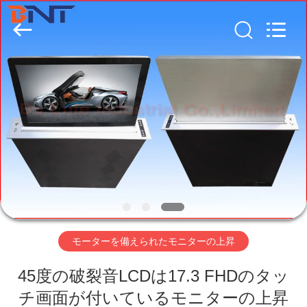
Boente
Technology
Co.,
Ltd
(Bo
Ente
Industrial
Co.,
家
Limited).
All
Rights
Reserved.
Developed
by
プ
ECER
ロ
ダ
ク
ト
モーターを備えられたモニターの上昇
45度の破裂音LCDは17.3 FHDのタッ
私
チ画面が付いているモニターの上昇