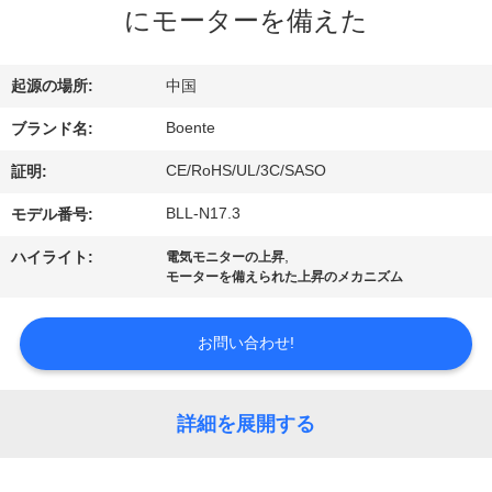
達
にモーターを備えた
に
つ
起源の場所:
中国
い
Boente
ブランド名:
て
CE/RoHS/UL/3C/SASO
証明:
BLL-N17.3
モデル番号:
工
,
ハイライト:
電気モニターの上昇
モーターを備えられた上昇のメカニズム
場
旅
お問い合わせ!
行
詳細を展開する
品