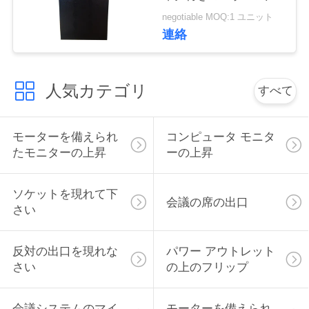
フト
い
negotiable MOQ:1 ユニット
連絡
ニ
人気カテゴリ
すべて
ュ
ー
モーターを備えられ
コンピュータ モニタ
ス
たモニターの上昇
ーの上昇
ソケットを現れて下
場
会議の席の出口
さい
合
反対の出口を現れな
パワー アウトレット
さい
の上のフリップ
CONFERENCE
ROOM
会議システムのマイ
モーターを備えられ