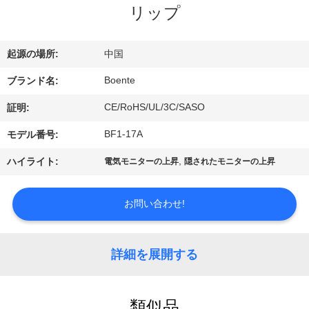
達
リップ
に
つ
起源の場所:
中国
い
Boente
ブランド名:
て
CE/RoHS/UL/3C/SASO
証明:
BF1-17A
モデル番号:
工
,
ハイライト:
電気モニターの上昇
隠されたモニターの上昇
場
お問い合わせ!
旅
行
詳細を展開する
品
類似品