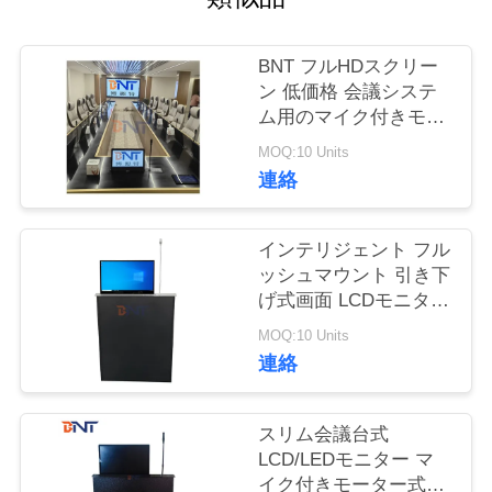
質
管
BNT フルHDスクリー
ン 低価格 会議システ
理
ム用のマイク付きモー
ター式引き取り可能な
MOQ:10 Units
モニターリフト
私
連絡
達
インテリジェント フル
に
ッシュマウント 引き下
げ式画面 LCDモニター
連
リフト 迅速なリフティ
MOQ:10 Units
絡
ング 会議用の内蔵マイ
連絡
ク
し
スリム会議台式
な
LCD/LEDモニター マ
さ
イク付きモーター式リ