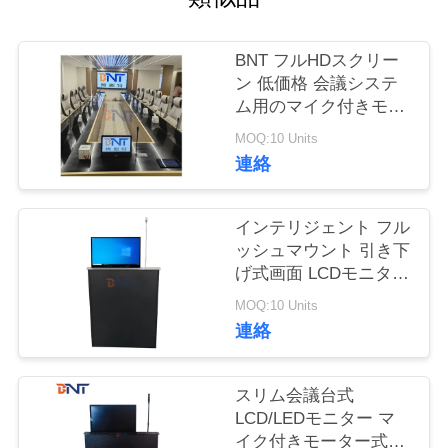
質
管
BNT フルHDスクリー
ン 低価格 会議システ
理
ム用のマイク付きモー
ター式引き取り可能な
MOQ:10 Units
モニターリフト
私
連絡
達
インテリジェント フル
に
ッシュマウント 引き下
げ式画面 LCDモニター
連
リフト 迅速なリフティ
MOQ:10 Units
絡
ング 会議用の内蔵マイ
連絡
ク
し
スリム会議台式
な
LCD/LEDモニター マ
さ
イク付きモーター式リ