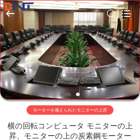
©
2017
-
2026
Guangzhou
Boente
Technology
Co.,
Ltd
家
(Bo
Ente
Industrial
Co.,
Limited).
プ
All
Rights
Reserved.
Developed
ロ
by
ECER
ダ
ク
ト
モーターを備えられたモニターの上昇
横の回転コンピュータ モニターの上
私
昇、モニターの上の炭素鋼モーター