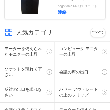
フト
い
negotiable MOQ:1 ユニット
連絡
ニ
人気カテゴリ
すべて
ュ
ー
モーターを備えられ
コンピュータ モニタ
ス
たモニターの上昇
ーの上昇
ソケットを現れて下
場
会議の席の出口
さい
合
反対の出口を現れな
パワー アウトレット
さい
の上のフリップ
CONFERENCE
ROOM
会議システムのマイ
モーターを備えられ