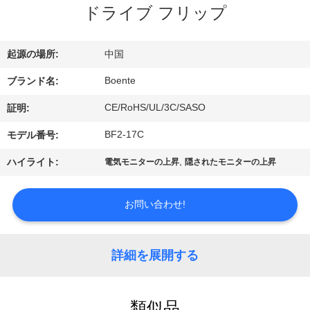
達
ドライブ フリップ
に
つ
起源の場所:
中国
い
Boente
ブランド名:
て
CE/RoHS/UL/3C/SASO
証明:
BF2-17C
モデル番号:
工
,
ハイライト:
電気モニターの上昇
隠されたモニターの上昇
場
お問い合わせ!
旅
行
詳細を展開する
品
類似品