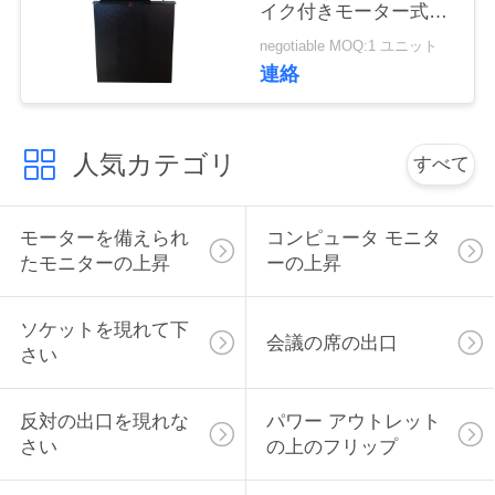
イク付きモーター式リ
い
フト
negotiable MOQ:1 ユニット
連絡
ニ
ュ
人気カテゴリ
すべて
ー
モーターを備えられ
コンピュータ モニタ
ス
たモニターの上昇
ーの上昇
場
ソケットを現れて下
会議の席の出口
さい
合
反対の出口を現れな
パワー アウトレット
CONFERENCE
さい
の上のフリップ
ROOM