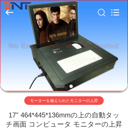
Technology
Co.,
Ltd
(Bo
Ente
Industrial
Co.,
Limited).
家
All
Rights
Reserved.
Developed
by
ECER
プ
ロ
ダ
ク
ト
モーターを備えられたモニターの上昇
17" 464*445*136mmの上の自動タッ
私
チ画面 コンピュータ モニターの上昇