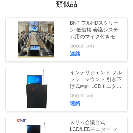
質
類似品
管
BNT フルHDスクリー
理
ン 低価格 会議システ
ム用のマイク付きモー
ター式引き取り可能な
私
MOQ:10 Units
モニターリフト
連絡
達
に
インテリジェント フル
ッシュマウント 引き下
連
げ式画面 LCDモニター
リフト 迅速なリフティ
絡
MOQ:10 Units
ング 会議用の内蔵マイ
連絡
し
ク
な
スリム会議台式
LCD/LEDモニター マ
さ