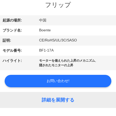
達
フリップ
に
つ
起源の場所:
中国
い
Boente
ブランド名:
て
CE/RoHS/UL/3C/SASO
証明:
BF1-17A
モデル番号:
工
,
ハイライト:
モーターを備えられた上昇のメカニズム
隠されたモニターの上昇
場
旅
お問い合わせ!
行
詳細を展開する
品