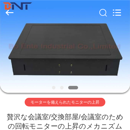
Boente
Technology
Co.,
Ltd
(Bo
Ente
Industrial
Co.,
家
Limited).
All
Rights
Reserved.
Developed
by
プ
ECER
ロ
ダ
ク
ト
モーターを備えられたモニターの上昇
贅沢な会議室/交換部屋/会議室のため
私
の回転モニターの上昇のメカニズム