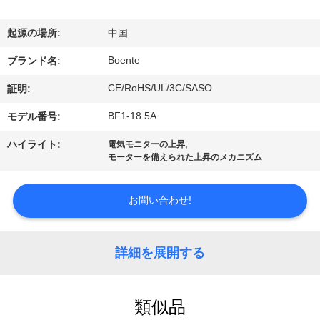
達
に
起源の場所:
中国
つ
Boente
ブランド名:
い
CE/RoHS/UL/3C/SASO
証明:
て
BF1-18.5A
モデル番号:
,
ハイライト:
電気モニターの上昇
モーターを備えられた上昇のメカニズム
工
場
お問い合わせ!
旅
行
詳細を展開する
品
類似品