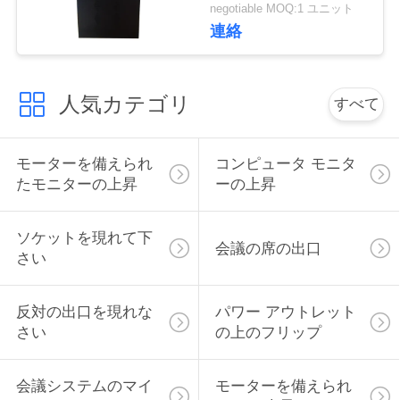
フト
negotiable MOQ:1 ユニット
い
連絡
ニ
人気カテゴリ
すべて
ュ
ー
モーターを備えられ
コンピュータ モニタ
たモニターの上昇
ーの上昇
ス
ソケットを現れて下
会議の席の出口
場
さい
合
反対の出口を現れな
パワー アウトレット
さい
の上のフリップ
CONFERENCE
ROOM
会議システムのマイ
モーターを備えられ