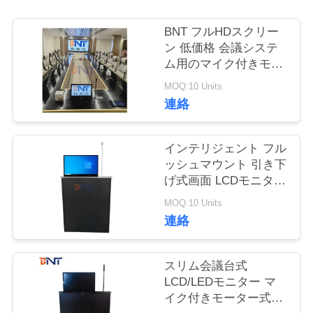
質
管
BNT フルHDスクリー
ン 低価格 会議システ
理
ム用のマイク付きモー
ター式引き取り可能な
MOQ:10 Units
モニターリフト
連絡
私
達
インテリジェント フル
に
ッシュマウント 引き下
げ式画面 LCDモニター
連
リフト 迅速なリフティ
MOQ:10 Units
ング 会議用の内蔵マイ
絡
連絡
ク
し
スリム会議台式
な
LCD/LEDモニター マ
イク付きモーター式リ
さ